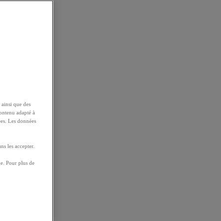
 ainsi que des
contenu adapté à
ées. Les données
ns les accepter.
e. Pour plus de