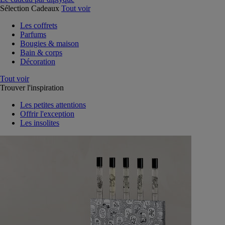
Sélection Cadeaux
Tout voir
Les coffrets
Parfums
Bougies & maison
Bain & corps
Décoration
Tout voir
Trouver l'inspiration
Les petites attentions
Offrir l'exception
Les insolites