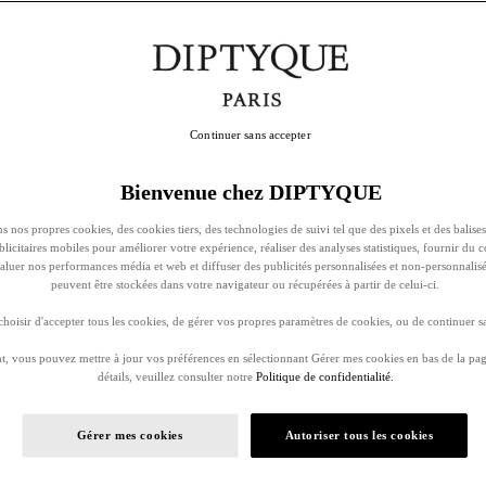
Continuer sans accepter
Bienvenue chez DIPTYQUE
s nos propres cookies, des cookies tiers, des technologies de suivi tel que des pixels et des balises
ublicitaires mobiles pour améliorer votre expérience, réaliser des analyses statistiques, fournir du 
évaluer nos performances média et web et diffuser des publicités personnalisées et non-personnalis
peuvent être stockées dans votre navigateur ou récupérées à partir de celui-ci.
oisir d'accepter tous les cookies, de gérer vos propres paramètres de cookies, ou de continuer sa
, vous pouvez mettre à jour vos préférences en sélectionnant Gérer mes cookies en bas de la pag
détails, veuillez consulter notre
Politique de confidentialité.
Gérer mes cookies
Autoriser tous les cookies