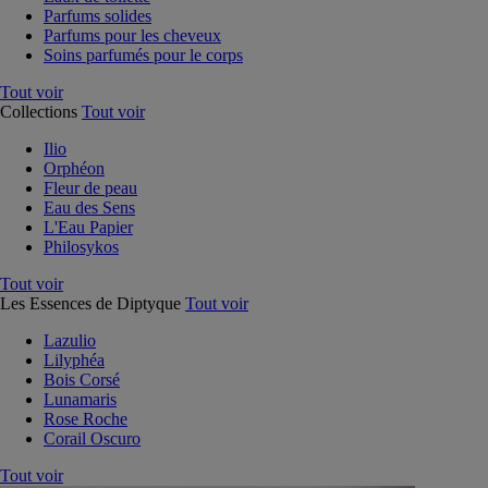
Parfums solides
Parfums pour les cheveux
Soins parfumés pour le corps
Tout voir
Collections
Tout voir
Ilio
Orphéon
Fleur de peau
Eau des Sens
L'Eau Papier
Philosykos
Tout voir
Les Essences de Diptyque
Tout voir
Lazulio
Lilyphéa
Bois Corsé
Lunamaris
Rose Roche
Corail Oscuro
Tout voir