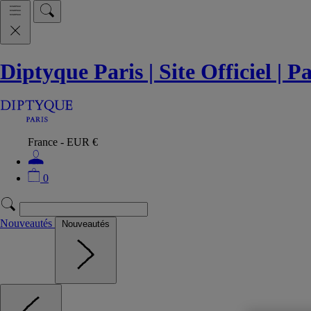
Diptyque Paris | Site Officiel | 
France - EUR €
0
Nouveautés
Nouveautés