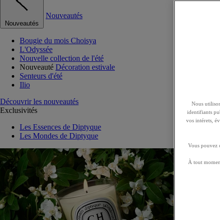
Nouveautés
Nouveautés
Bougie du mois Choisya
L'Odyssée
Nouvelle collection de l'été
Nouveauté
Décoration estivale
Senteurs d'été
Ilio
Découvrir les nouveautés
Nous utilison
Exclusivités
identifiants p
vos intérets, 
Les Essences de Diptyque
Les Mondes de Diptyque
Vous pouvez ch
À tout moment