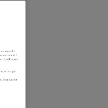
 ainsi que des
contenu adapté à
ées. Les données
ns les accepter.
e. Pour plus de