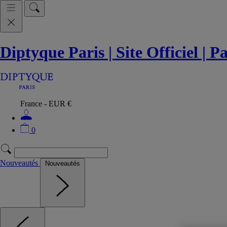
Diptyque Paris | Site Officiel | 
France - EUR €
0
Nouveautés
Nouveautés