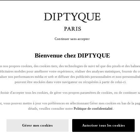
Continuer sans accepter
Bienvenue chez DIPTYQUE
s nos propres cookies, des cookies tiers, des technologies de suivi tel que des pixels et des balises
ublicitaires mobiles pour améliorer votre expérience, réaliser des analyses statistiques, fournir du 
évaluer nos performances média et web et diffuser des publicités personnalisées et non-personnalis
peuvent être stockées dans votre navigateur ou récupérées à partir de celui-ci.
oisir d'accepter tous les cookies, de gérer vos propres paramètres de cookies, ou de continuer sa
, vous pouvez mettre à jour vos préférences en sélectionnant Gérer mes cookies en bas de la pag
détails, veuillez consulter notre
Politique de confidentialité.
Gérer mes cookies
Autoriser tous les cookies