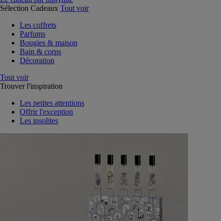
Sélection Cadeaux
Tout voir
Les coffrets
Parfums
Bougies & maison
Bain & corps
Décoration
Tout voir
Trouver l'inspiration
Les petites attentions
Offrir l'exception
Les insolites