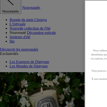
Nouveautés
Nouveautés
Bougie du mois Choisya
L'Odyssée
Nouvelle collection de l'été
Nouveauté
Décoration estivale
Senteurs d'été
Ilio
Découvrir les nouveautés
Nous utilison
Exclusivités
identifiants p
vos intérets, 
Les Essences de Diptyque
Les Mondes de Diptyque
Vous pouvez ch
À tout moment