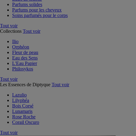
Parfums solides
Parfums pour les cheveux
Soins parfumés pour le corps
Tout voir
Collections
Tout voir
Ilio
Orphéon
Fleur de peau
Eau des Sens
L'Eau Papier
Philosykos
Tout voir
Les Essences de Diptyque
Tout voir
Lazulio
Lilyphéa
Bois Corsé
Lunamaris
Rose Roche
Corail Oscuro
Tout voir