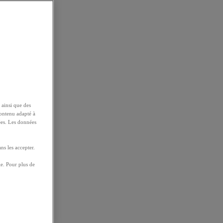
 ainsi que des
contenu adapté à
ées. Les données
ns les accepter.
e. Pour plus de