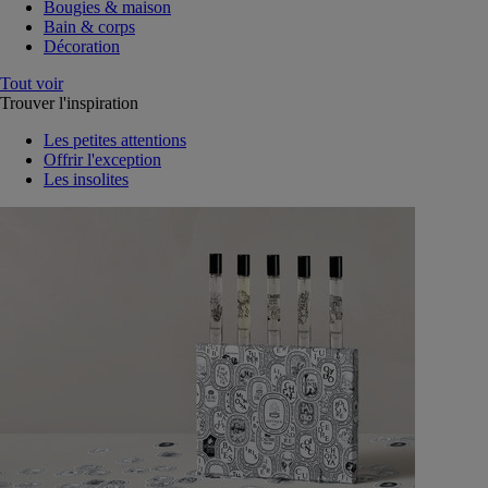
Bougies & maison
Bain & corps
Décoration
Tout voir
Trouver l'inspiration
Les petites attentions
Offrir l'exception
Les insolites