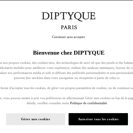
Continuer sans accepter
Bienvenue chez DIPTYQUE
s nos propres cookies, des cookies tiers, des technologies de suivi tel que des pixels et des balises
ublicitaires mobiles pour améliorer votre expérience, réaliser des analyses statistiques, fournir du 
évaluer nos performances média et web et diffuser des publicités personnalisées et non-personnalis
peuvent être stockées dans votre navigateur ou récupérées à partir de celui-ci.
oisir d'accepter tous les cookies, de gérer vos propres paramètres de cookies, ou de continuer sa
, vous pouvez mettre à jour vos préférences en sélectionnant Gérer mes cookies en bas de la pag
détails, veuillez consulter notre
Politique de confidentialité.
Gérer mes cookies
Autoriser tous les cookies