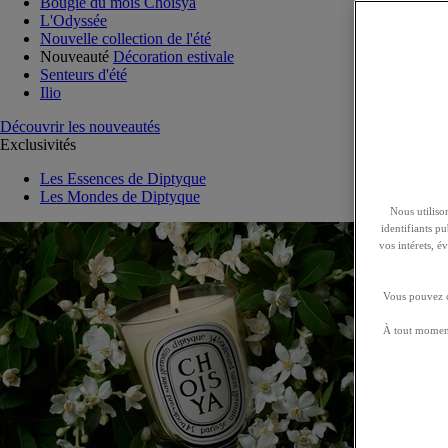
Bougie du mois Choisya
L'Odyssée
Nouvelle collection de l'été
Nouveauté
Décoration estivale
Senteurs d'été
Ilio
Découvrir les nouveautés
Exclusivités
Les Essences de Diptyque
Les Mondes de Diptyque
Nous utilison
identifiants p
vos intérets, 
Vous pouvez ch
À tout moment