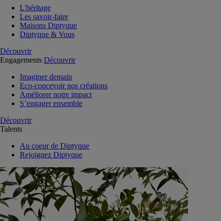
L'héritage
Les savoir-faire
Maisons Diptyque
Diptyque & Vous
Découvrir
Engagements
Découvrir
Imaginer demain
Eco-concevoir nos créations
Améliorer notre impact
S’engager ensemble
Découvrir
Talents
Au coeur de Diptyque
Rejoignez Diptyque