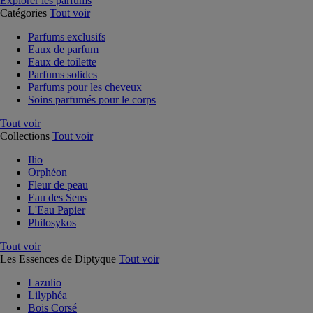
Explorer les parfums
Catégories
Tout voir
Parfums exclusifs
Eaux de parfum
Eaux de toilette
Parfums solides
Parfums pour les cheveux
Soins parfumés pour le corps
Tout voir
Collections
Tout voir
Ilio
Orphéon
Fleur de peau
Eau des Sens
L'Eau Papier
Philosykos
Tout voir
Les Essences de Diptyque
Tout voir
Lazulio
Lilyphéa
Bois Corsé