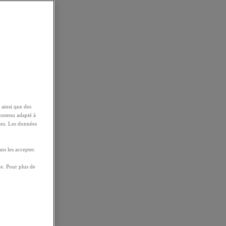
 ainsi que des
contenu adapté à
ées. Les données
ns les accepter.
e. Pour plus de