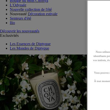
Bougie du mois Choisya
L'Odyssée
Nouvelle collection de l'été
Nouveauté
Décoration estivale
Senteurs d'été
Ilio
Découvrir les nouveautés
Exclusivités
Les Essences de Diptyque
Les Mondes de Diptyque
Nous utilison
identifiants p
vos intérets, 
Vous pouvez ch
À tout moment