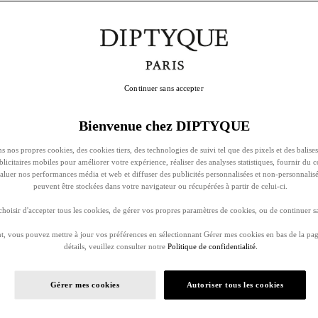
Continuer sans accepter
Bienvenue chez DIPTYQUE
s nos propres cookies, des cookies tiers, des technologies de suivi tel que des pixels et des balises
ublicitaires mobiles pour améliorer votre expérience, réaliser des analyses statistiques, fournir du 
évaluer nos performances média et web et diffuser des publicités personnalisées et non-personnalis
peuvent être stockées dans votre navigateur ou récupérées à partir de celui-ci.
oisir d'accepter tous les cookies, de gérer vos propres paramètres de cookies, ou de continuer sa
, vous pouvez mettre à jour vos préférences en sélectionnant Gérer mes cookies en bas de la pag
détails, veuillez consulter notre
Politique de confidentialité.
Gérer mes cookies
Autoriser tous les cookies