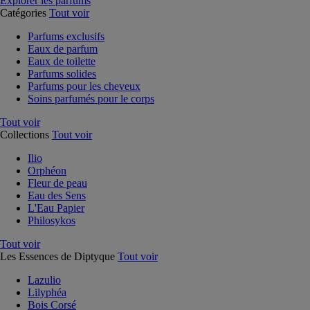
Explorer les parfums
Catégories
Tout voir
Parfums exclusifs
Eaux de parfum
Eaux de toilette
Parfums solides
Parfums pour les cheveux
Soins parfumés pour le corps
Tout voir
Collections
Tout voir
Ilio
Orphéon
Fleur de peau
Eau des Sens
L'Eau Papier
Philosykos
Tout voir
Les Essences de Diptyque
Tout voir
Lazulio
Lilyphéa
Bois Corsé