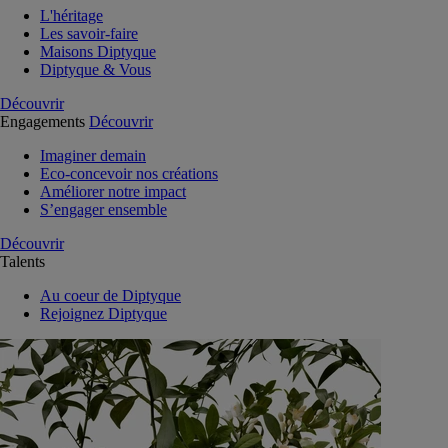
L'héritage
Les savoir-faire
Maisons Diptyque
Diptyque & Vous
Découvrir
Engagements
Découvrir
Imaginer demain
Eco-concevoir nos créations
Améliorer notre impact
S’engager ensemble
Découvrir
Talents
Au coeur de Diptyque
Rejoignez Diptyque