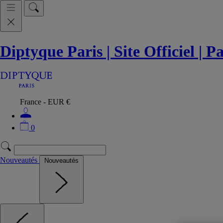
Diptyque Paris | Site Officiel | 
France - EUR €
0
Nouveautés
Nouveautés