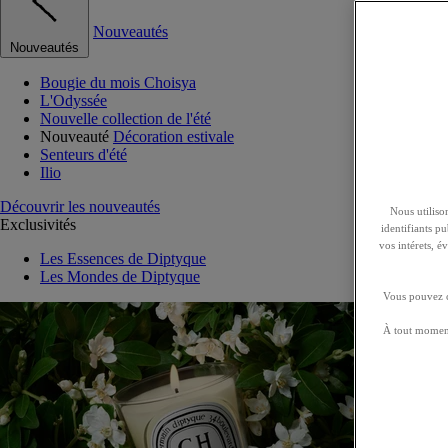
Nouveautés
Nouveautés
Bougie du mois Choisya
L'Odyssée
Nouvelle collection de l'été
Nouveauté
Décoration estivale
Senteurs d'été
Ilio
Découvrir les nouveautés
Nous utilison
Exclusivités
identifiants p
vos intérets, 
Les Essences de Diptyque
Les Mondes de Diptyque
Vous pouvez ch
À tout moment