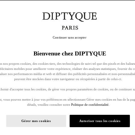
Continuer sans accepter
Bienvenue chez DIPTYQUE
s nos propres cookies, des cookies tiers, des technologies de suivi tel que des pixels et des balises
ublicitaires mobiles pour améliorer votre expérience, réaliser des analyses statistiques, fournir du 
évaluer nos performances média et web et diffuser des publicités personnalisées et non-personnalis
peuvent être stockées dans votre navigateur ou récupérées à partir de celui-ci.
oisir d'accepter tous les cookies, de gérer vos propres paramètres de cookies, ou de continuer sa
, vous pouvez mettre à jour vos préférences en sélectionnant Gérer mes cookies en bas de la pag
détails, veuillez consulter notre
Politique de confidentialité.
Gérer mes cookies
Autoriser tous les cookies