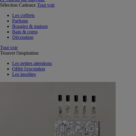
Sélection Cadeaux
Tout voir
Les coffrets
Parfums
Bougies & maison
Bain & corps
Décoration
Tout voir
Trouver l'inspiration
Les petites attentions
Offrir l'exception
Les insolites