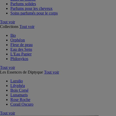
Parfums solides
Parfums pour les cheveux
Soins parfumés pour le corps
Tout voir
Collections
Tout voir
Ilio
Orphéon
Fleur de peau
Eau des Sens
L'Eau Papier
Philosykos
Tout voir
Les Essences de Diptyque
Tout voir
Lazulio
Lilyphéa
Bois Corsé
Lunamaris
Rose Roche
Corail Oscuro
Tout voir