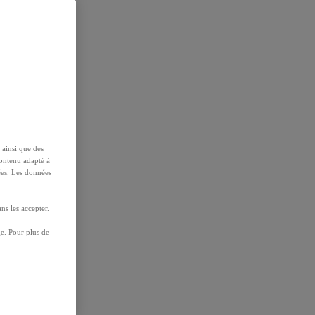
 ainsi que des
contenu adapté à
ées. Les données
ns les accepter.
e. Pour plus de