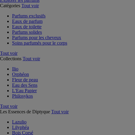
Explorer les parfums
Catégories
Tout voir
Parfums exclusifs
Eaux de parfum
Eaux de toilette
Parfums solides
Parfums pour les cheveux
Soins parfumés pour le corps
Tout voir
Collections
Tout voir
Ilio
Orphéon
Fleur de peau
Eau des Sens
L'Eau Papier
Philosykos
Tout voir
Les Essences de Diptyque
Tout voir
Lazulio
Lilyphéa
Bois Corsé