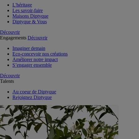
L'héritage
Les savoir-faire
Maisons Diptyque
Diptyque & Vous
Découvrir
Engagements
Découvrir
Imaginer demain
Eco-concevoir nos créations
Améliorer notre impact
S’engager ensemble
Découvrir
Talents
Au coeur de Diptyque
Rejoignez Diptyque