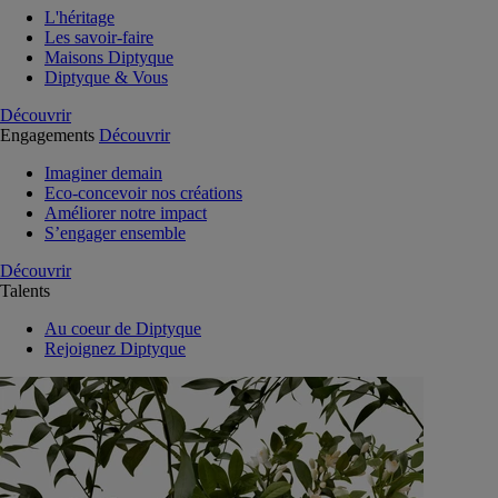
L'héritage
Les savoir-faire
Maisons Diptyque
Diptyque & Vous
Découvrir
Engagements
Découvrir
Imaginer demain
Eco-concevoir nos créations
Améliorer notre impact
S’engager ensemble
Découvrir
Talents
Au coeur de Diptyque
Rejoignez Diptyque