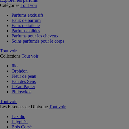
Explorer les parfums
Catégories
Tout voir
Parfums exclusifs
Eaux de parfum
Eaux de toilette
Parfums solides
Parfums pour les cheveux
Soins parfumés pour le corps
Tout voir
Collections
Tout voir
Ilio
Orphéon
Fleur de peau
Eau des Sens
L'Eau Papier
Philosykos
Tout voir
Les Essences de Diptyque
Tout voir
Lazulio
Lilyphéa
Bois Corsé