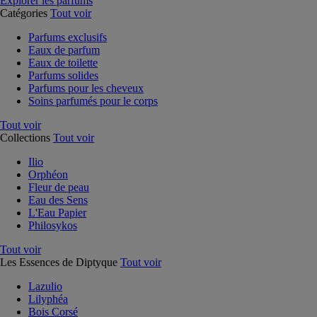
Explorer les parfums
Catégories
Tout voir
Parfums exclusifs
Eaux de parfum
Eaux de toilette
Parfums solides
Parfums pour les cheveux
Soins parfumés pour le corps
Tout voir
Collections
Tout voir
Ilio
Orphéon
Fleur de peau
Eau des Sens
L'Eau Papier
Philosykos
Tout voir
Les Essences de Diptyque
Tout voir
Lazulio
Lilyphéa
Bois Corsé