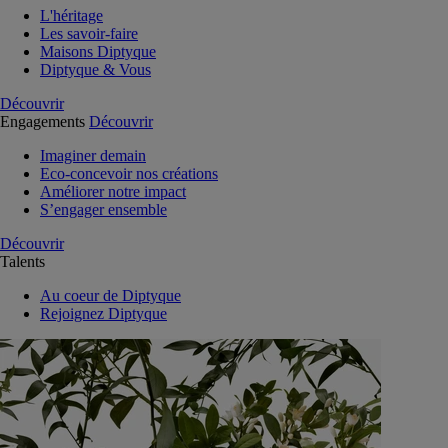
L'héritage
Les savoir-faire
Maisons Diptyque
Diptyque & Vous
Découvrir
Engagements
Découvrir
Imaginer demain
Eco-concevoir nos créations
Améliorer notre impact
S’engager ensemble
Découvrir
Talents
Au coeur de Diptyque
Rejoignez Diptyque