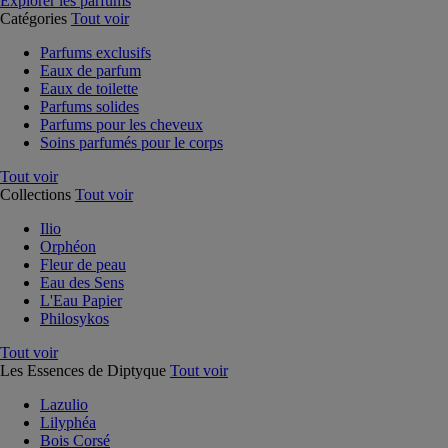
Explorer les parfums
Catégories
Tout voir
Parfums exclusifs
Eaux de parfum
Eaux de toilette
Parfums solides
Parfums pour les cheveux
Soins parfumés pour le corps
Tout voir
Collections
Tout voir
Ilio
Orphéon
Fleur de peau
Eau des Sens
L'Eau Papier
Philosykos
Tout voir
Les Essences de Diptyque
Tout voir
Lazulio
Lilyphéa
Bois Corsé