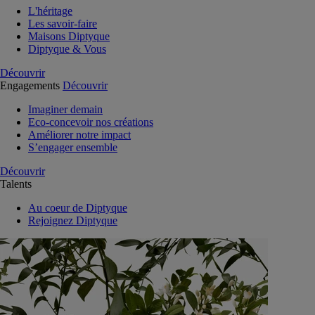
L'héritage
Les savoir-faire
Maisons Diptyque
Diptyque & Vous
Découvrir
Engagements
Découvrir
Imaginer demain
Eco-concevoir nos créations
Améliorer notre impact
S’engager ensemble
Découvrir
Talents
Au coeur de Diptyque
Rejoignez Diptyque