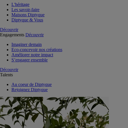
L'héritage
Les savoir-faire
Maisons Diptyque
Diptyque & Vous
Découvrir
Engagements
Découvrir
Imaginer demain
Eco-concevoir nos créations
Améliorer notre impact
S’engager ensemble
Découvrir
Talents
Au coeur de Diptyque
Rejoignez Diptyque