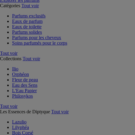
Explorer les parfums
Catégories
Tout voir
Parfums exclusifs
Eaux de parfum
Eaux de toilette
Parfums solides
Parfums pour les cheveux
Soins parfumés pour le corps
Tout voir
Collections
Tout voir
Ilio
Orphéon
Fleur de peau
Eau des Sens
L'Eau Papier
Philosykos
Tout voir
Les Essences de Diptyque
Tout voir
Lazulio
Lilyphéa
Bois Corsé