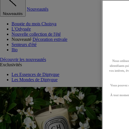
Nouveautés
Nouveautés
Bougie du mois Choisya
L'Odyssée
Nouvelle collection de l'été
Nouveauté
Décoration estivale
Senteurs d'été
Ilio
Découvrir les nouveautés
Nous utilison
Exclusivités
identifiants p
vos intérets, 
Les Essences de Diptyque
Les Mondes de Diptyque
Vous pouvez ch
À tout moment