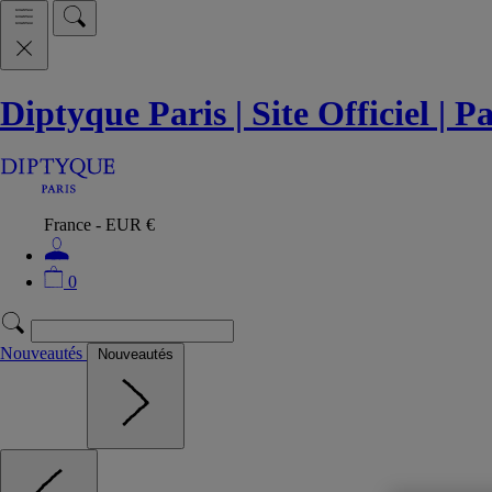
Diptyque Paris | Site Officiel | 
France - EUR €
0
Nouveautés
Nouveautés