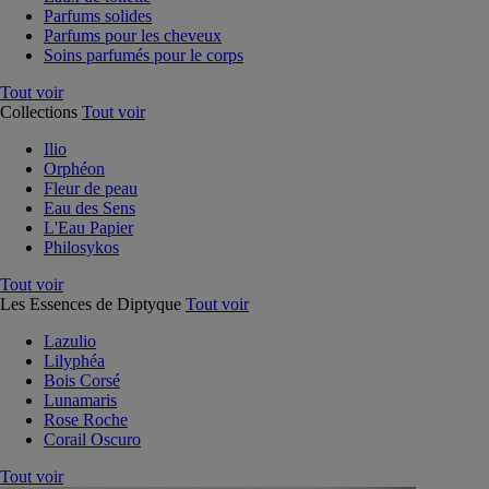
Parfums solides
Parfums pour les cheveux
Soins parfumés pour le corps
Tout voir
Collections
Tout voir
Ilio
Orphéon
Fleur de peau
Eau des Sens
L'Eau Papier
Philosykos
Tout voir
Les Essences de Diptyque
Tout voir
Lazulio
Lilyphéa
Bois Corsé
Lunamaris
Rose Roche
Corail Oscuro
Tout voir