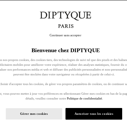
Continuer sans accepter
Bienvenue chez DIPTYQUE
s nos propres cookies, des cookies tiers, des technologies de suivi tel que des pixels et des balises
ublicitaires mobiles pour améliorer votre expérience, réaliser des analyses statistiques, fournir du 
évaluer nos performances média et web et diffuser des publicités personnalisées et non-personnalis
peuvent être stockées dans votre navigateur ou récupérées à partir de celui-ci.
oisir d'accepter tous les cookies, de gérer vos propres paramètres de cookies, ou de continuer sa
, vous pouvez mettre à jour vos préférences en sélectionnant Gérer mes cookies en bas de la pag
détails, veuillez consulter notre
Politique de confidentialité.
Gérer mes cookies
Autoriser tous les cookies