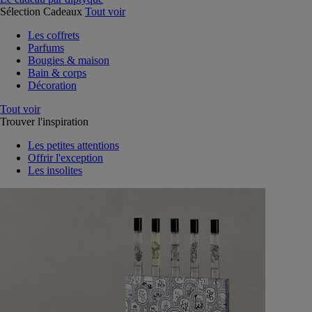
Sélection Cadeaux
Tout voir
Les coffrets
Parfums
Bougies & maison
Bain & corps
Décoration
Tout voir
Trouver l'inspiration
Les petites attentions
Offrir l'exception
Les insolites