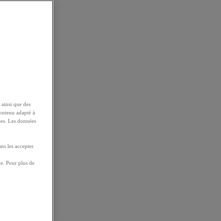
 ainsi que des
contenu adapté à
ées. Les données
ns les accepter.
e. Pour plus de