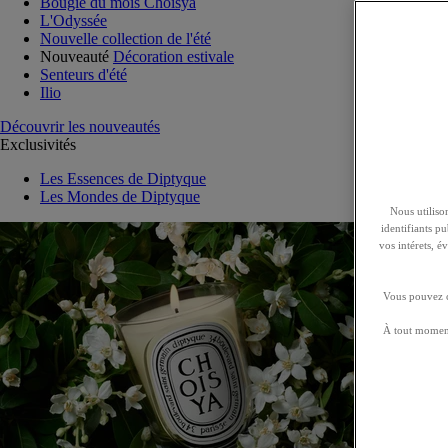
Bougie du mois Choisya
L'Odyssée
Nouvelle collection de l'été
Nouveauté
Décoration estivale
Senteurs d'été
Ilio
Découvrir les nouveautés
Exclusivités
Les Essences de Diptyque
Les Mondes de Diptyque
Nous utilison
identifiants p
vos intérets, 
Vous pouvez ch
À tout moment