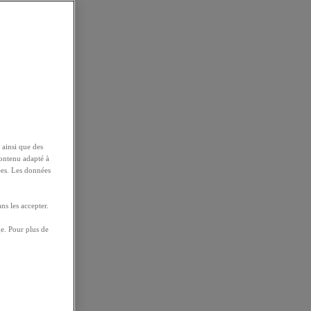
 ainsi que des
contenu adapté à
ées. Les données
ns les accepter.
e. Pour plus de