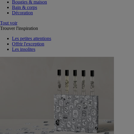
Bougies & maison
Bain & corps
Décoration
Tout voir
Trouver l'inspiration
Les petites attentions
Offrir l'exception
Les insolites