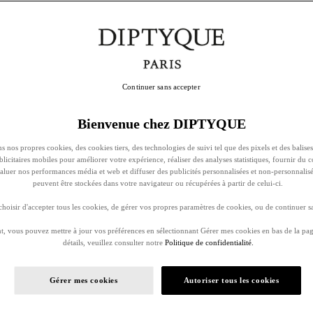
Continuer sans accepter
Bienvenue chez DIPTYQUE
s nos propres cookies, des cookies tiers, des technologies de suivi tel que des pixels et des balises
ublicitaires mobiles pour améliorer votre expérience, réaliser des analyses statistiques, fournir du 
évaluer nos performances média et web et diffuser des publicités personnalisées et non-personnalis
peuvent être stockées dans votre navigateur ou récupérées à partir de celui-ci.
oisir d'accepter tous les cookies, de gérer vos propres paramètres de cookies, ou de continuer sa
, vous pouvez mettre à jour vos préférences en sélectionnant Gérer mes cookies en bas de la pag
détails, veuillez consulter notre
Politique de confidentialité.
Gérer mes cookies
Autoriser tous les cookies