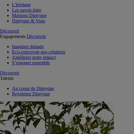
L'héritage
Les savoir-faire
Maisons Diptyque
Diptyque & Vous
Découvrir
Engagements
Découvrir
Imaginer demain
Eco-concevoir nos créations
Améliorer notre impact
S’engager ensemble
Découvrir
Talents
Au coeur de Diptyque
Rejoignez Diptyque