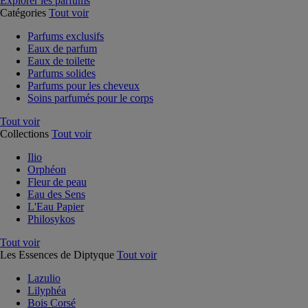
Explorer les parfums
Catégories
Tout voir
Parfums exclusifs
Eaux de parfum
Eaux de toilette
Parfums solides
Parfums pour les cheveux
Soins parfumés pour le corps
Tout voir
Collections
Tout voir
Ilio
Orphéon
Fleur de peau
Eau des Sens
L'Eau Papier
Philosykos
Tout voir
Les Essences de Diptyque
Tout voir
Lazulio
Lilyphéa
Bois Corsé