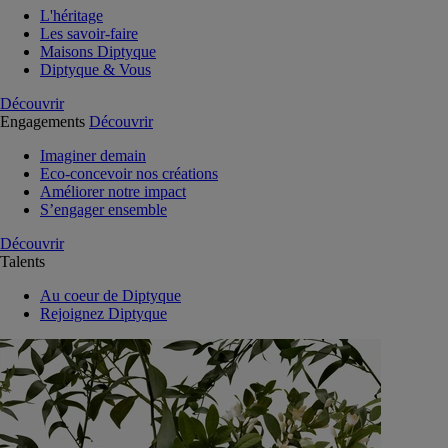
L'héritage
Les savoir-faire
Maisons Diptyque
Diptyque & Vous
Découvrir
Engagements
Découvrir
Imaginer demain
Eco-concevoir nos créations
Améliorer notre impact
S’engager ensemble
Découvrir
Talents
Au coeur de Diptyque
Rejoignez Diptyque