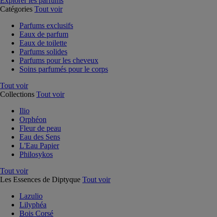
Explorer les parfums
Catégories
Tout voir
Parfums exclusifs
Eaux de parfum
Eaux de toilette
Parfums solides
Parfums pour les cheveux
Soins parfumés pour le corps
Tout voir
Collections
Tout voir
Ilio
Orphéon
Fleur de peau
Eau des Sens
L'Eau Papier
Philosykos
Tout voir
Les Essences de Diptyque
Tout voir
Lazulio
Lilyphéa
Bois Corsé