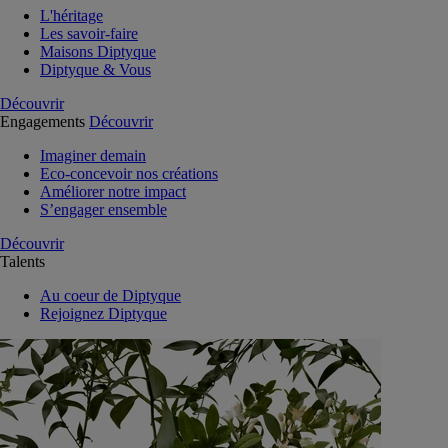
L'héritage
Les savoir-faire
Maisons Diptyque
Diptyque & Vous
Découvrir
Engagements
Découvrir
Imaginer demain
Eco-concevoir nos créations
Améliorer notre impact
S’engager ensemble
Découvrir
Talents
Au coeur de Diptyque
Rejoignez Diptyque