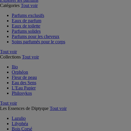
Explorer les parfums
Catégories
Tout voir
Parfums exclusifs
Eaux de parfum
Eaux de toilette
Parfums solides
Parfums pour les cheveux
Soins parfumés pour le corps
Tout voir
Collections
Tout voir
Ilio
Orphéon
Fleur de peau
Eau des Sens
L'Eau Papier
Philosykos
Tout voir
Les Essences de Diptyque
Tout voir
Lazulio
Lilyphéa
Bois Corsé