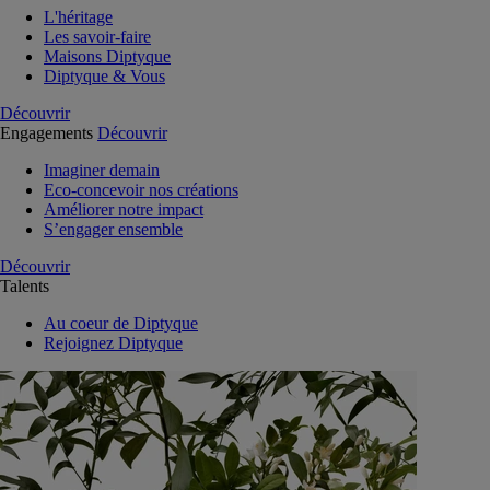
L'héritage
Les savoir-faire
Maisons Diptyque
Diptyque & Vous
Découvrir
Engagements
Découvrir
Imaginer demain
Eco-concevoir nos créations
Améliorer notre impact
S’engager ensemble
Découvrir
Talents
Au coeur de Diptyque
Rejoignez Diptyque