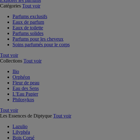
Explorer les parfums
Catégories
Tout voir
Parfums exclusifs
Eaux de parfum
Eaux de toilette
Parfums solides
Parfums pour les cheveux
Soins parfumés pour le corps
Tout voir
Collections
Tout voir
Ilio
Orphéon
Fleur de peau
Eau des Sens
L'Eau Papier
Philosykos
Tout voir
Les Essences de Diptyque
Tout voir
Lazulio
Lilyphéa
Bois Corsé