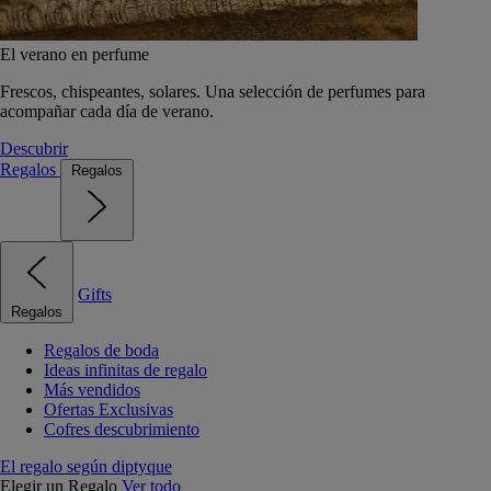
El verano en perfume
Frescos, chispeantes, solares. Una selección de perfumes para
acompañar cada día de verano.
Descubrir
Regalos
Regalos
Gifts
Regalos
Regalos de boda
Ideas infinitas de regalo
Más vendidos
Ofertas Exclusivas
Cofres descubrimiento
El regalo según diptyque
Elegir un Regalo
Ver todo