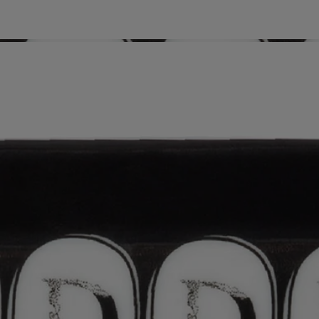
Ubicada en la ciudad de Aveiro, Portugal, la manufactura NG
Porcelanas elabora algunas de las porcelanas más exquisitas y
prestigiosas de toda Europa. Creaciones únicas, reproducciones de
época, pedidos personalizados... estos maestros de la porcelana —una
parte muy preciada de la herencia cultural del país— crean sus obras
maestras con una precisión y un rigor infinitos. Un savoir-faire
excepcional que sedujo de forma natural a diptyque a la hora de
identificar a los socios perfectos para crear encantadoras vajillas y
objetos decorativos.
Modo de empleo
Apto para lavavajillas
Características
Materia: Porcelana
Peso: 110 g
Formato: an.: 8,5 cm ; lar.: 11 cm