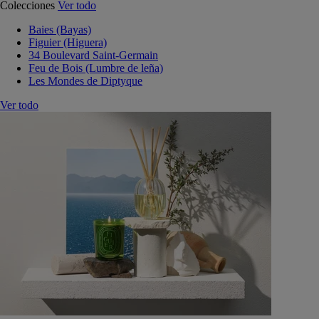
Colecciones
Ver todo
Baies (Bayas)
Figuier (Higuera)
34 Boulevard Saint-Germain
Feu de Bois (Lumbre de leña)
Les Mondes de Diptyque
Ver todo