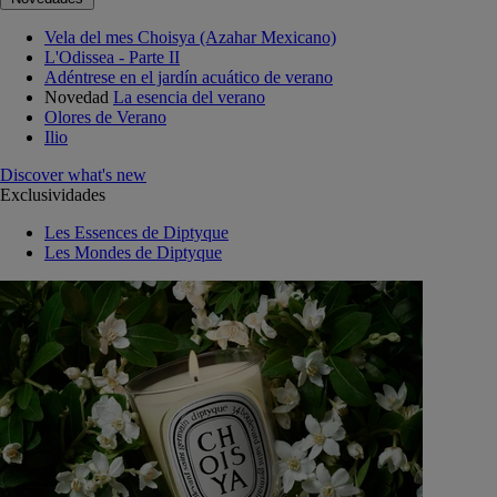
Vela del mes Choisya (Azahar Mexicano)
L'Odissea - Parte II
Adéntrese en el jardín acuático de verano
Novedad
La esencia del verano
Olores de Verano
Ilio
Discover what's new
Exclusividades
Les Essences de Diptyque
Les Mondes de Diptyque