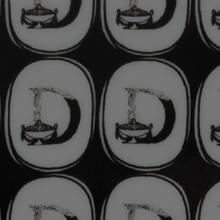
Se puede lavar en el lavavajillas.
Compromisos
Artesanía
Hecho a mano en un taller de Portugal
Con total transparencia
¿Te gustaría obtener más información sobre nuestros socios y el origen
de nuestras materias primas?
Visita nuestra plataforma de transparencia
Fabricado en Portugal
Este objeto ha sido fabricado en Portugal
El arte de vivir encarnado