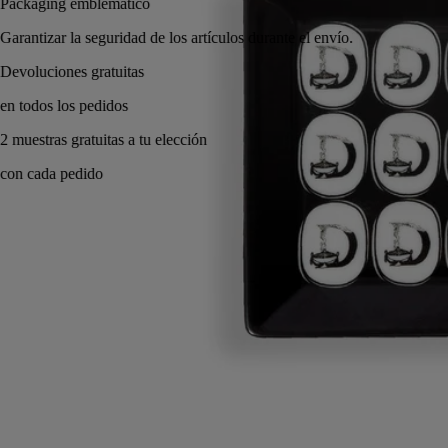
Packaging emble
Garantizar la segu
uitas
dos
as a tu elección
Hecho a mano en Portugal, con total transparencia.
Saber hacer
Compromisos
Modo de empleo
Características
Saber hacer