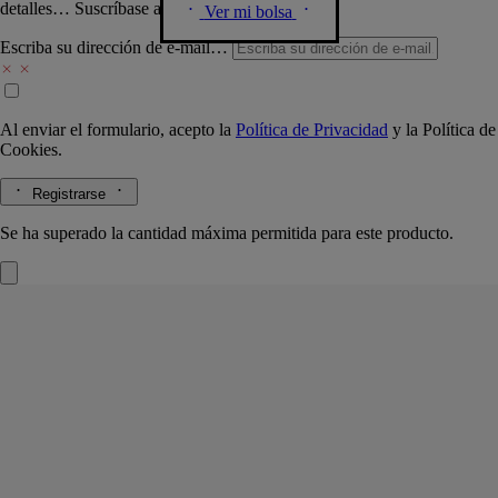
detalles… Suscríbase a nuestra newsletter.
Ver mi bolsa
Escriba su dirección de e-mail…
Al enviar el formulario, acepto la
Política de Privacidad
y la
Política de
Cookies.
Registrarse
Se ha superado la cantidad máxima permitida para este producto.
Vaciabolsillos Dominó
Modelo pequeño
Porcelana
Este refinado vaciabolsillos fabricado por maestros artesanos de la
porcelana en Portugal es muy práctico para dejar monedas, pendientes,