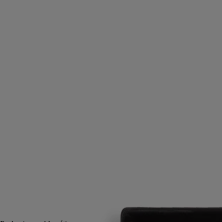
Vaciabolsillos Dominó
Modelo pequeño
Porcelana
Este refinado vaciabolsillos fabricado por maestros artesanos de la
porcelana en Portugal es muy práctico para dejar monedas, pendientes,
jabón perfumado, caramelos...
Leer más
El motivo en dominó de este objeto decorativo polivalente para
interiores se inspira directamente en las artes decorativas, tan
apreciadas por los creadores de Diptyque.
Leer menos
Pequeño
Mediano
Grande
Añadir a la bolsa
70 €