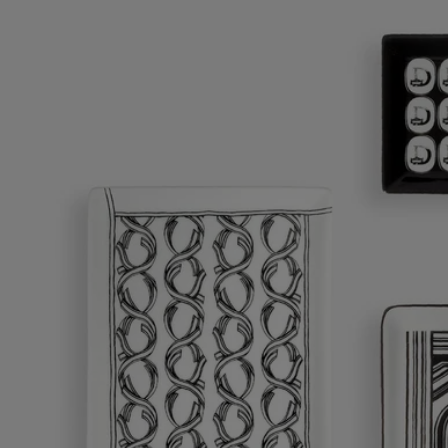
Vaciabolsillos Vetas - Modelo mediano
Un gracioso diseño para un objeto polivalente.
Añadir a la bolsa
85 €