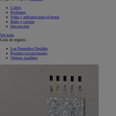
Cofres
Perfumes
Velas y artículos para el hogar
Baño y cuerpo
Decoración
Ver todo
Guía de regalos
Los Pequeños Detalles
Regalos excepcionales
Objetos insólitos