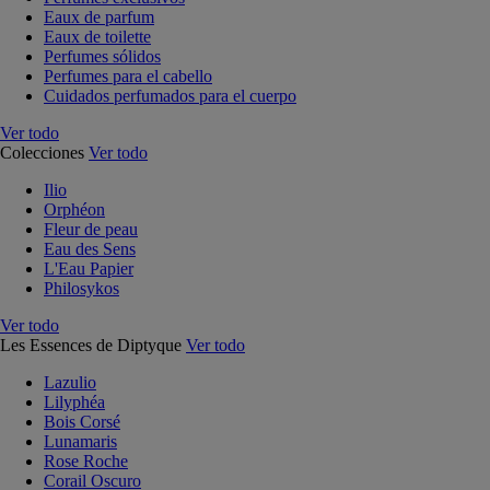
Eaux de parfum
Eaux de toilette
Perfumes sólidos
Perfumes para el cabello
Cuidados perfumados para el cuerpo
Ver todo
Colecciones
Ver todo
Ilio
Orphéon
Fleur de peau
Eau des Sens
L'Eau Papier
Philosykos
Ver todo
Les Essences de Diptyque
Ver todo
Lazulio
Lilyphéa
Bois Corsé
Lunamaris
Rose Roche
Corail Oscuro