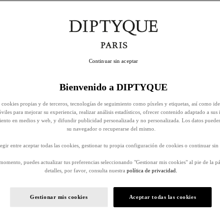
Continuar sin aceptar
Bienvenido a DIPTYQUE
 cookies propias y de terceros, tecnologías de seguimiento como píxeles y etiquetas, así como ide
viles para mejorar su experiencia, realizar análisis estadísticos, ofrecer contenido adaptado a sus 
iento en medios y web, y difundir publicidad personalizada y no personalizada. Los datos puede
su navegador o recuperarse del mismo.
egir entre aceptar todas las cookies, gestionar tu propia configuración de cookies o continuar sin 
momento, puedes actualizar tus preferencias seleccionando "Gestionar mis cookies" al pie de la p
detalles, por favor, consulta nuestra
política de privacidad.
Gestionar mis cookies
Aceptar todas las cookies