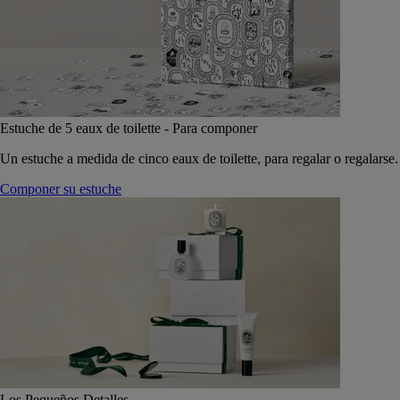
Estuche de 5 eaux de toilette - Para componer
Un estuche a medida de cinco eaux de toilette, para regalar o regalarse.
Componer su estuche
Los Pequeños Detalles