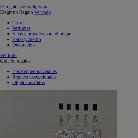
El regalo según diptyque
Elegir un Regalo
Ver todo
Cofres
Perfumes
Velas y artículos para el hogar
Baño y cuerpo
Decoración
Ver todo
Guía de regalos
Los Pequeños Detalles
Regalos excepcionales
Objetos insólitos