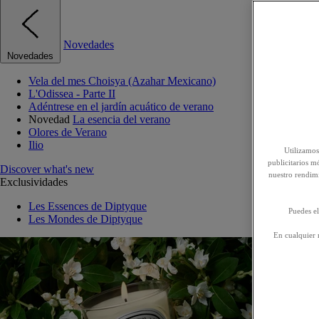
Novedades
Novedades
Vela del mes Choisya (Azahar Mexicano)
L'Odissea - Parte II
Adéntrese en el jardín acuático de verano
Novedad
La esencia del verano
Olores de Verano
Ilio
Utilizamos
publicitarios mó
Discover what's new
nuestro rendim
Exclusividades
Les Essences de Diptyque
Puedes el
Les Mondes de Diptyque
En cualquier 