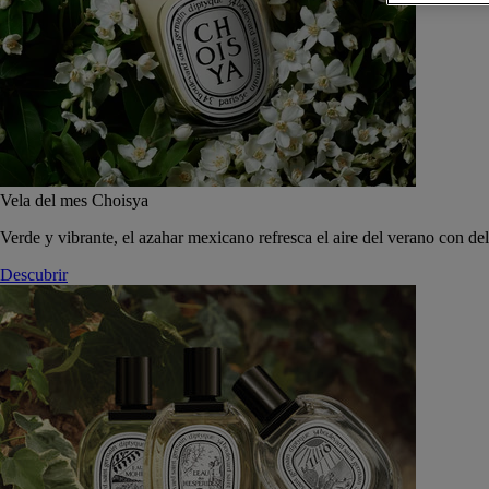
Vela del mes Choisya
Verde y vibrante, el azahar mexicano refresca el aire del verano con de
Descubrir