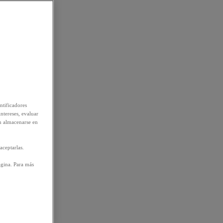
ntificadores
intereses, evaluar
n almacenarse en
aceptarlas.
ágina. Para más