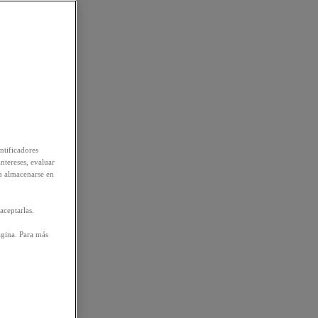
ntificadores
intereses, evaluar
n almacenarse en
aceptarlas.
ágina. Para más