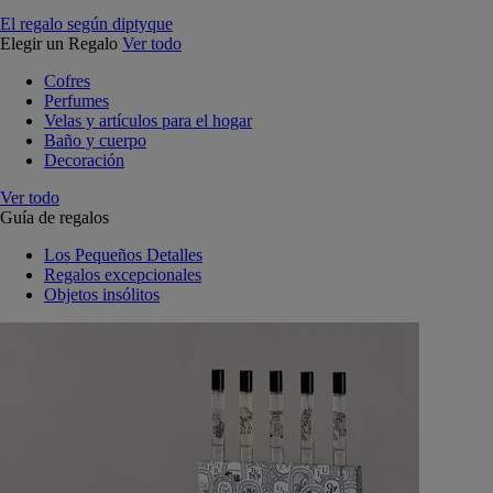
El regalo según diptyque
Elegir un Regalo
Ver todo
Cofres
Perfumes
Velas y artículos para el hogar
Baño y cuerpo
Decoración
Ver todo
Guía de regalos
Los Pequeños Detalles
Regalos excepcionales
Objetos insólitos