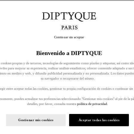
Continuar sin aceptar
Bienvenido a DIPTYQUE
 cookies propias y de terceros, tecnologías de seguimiento como píxeles y etiquetas, así como ide
viles para mejorar su experiencia, realizar análisis estadísticos, ofrecer contenido adaptado a sus 
iento en medios y web, y difundir publicidad personalizada y no personalizada. Los datos puede
su navegador o recuperarse del mismo.
egir entre aceptar todas las cookies, gestionar tu propia configuración de cookies o continuar sin 
momento, puedes actualizar tus preferencias seleccionando "Gestionar mis cookies" al pie de la p
detalles, por favor, consulta nuestra
política de privacidad.
Gestionar mis cookies
Aceptar todas las cookies