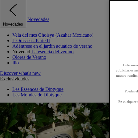
Novedades
Novedades
Vela del mes Choisya (Azahar Mexicano)
L'Odissea - Parte II
Adéntrese en el jardín acuático de verano
Novedad
La esencia del verano
Olores de Verano
Ilio
Utilizamos
publicitarios mó
Discover what's new
nuestro rendim
Exclusividades
Les Essences de Diptyque
Puedes el
Les Mondes de Diptyque
En cualquier 