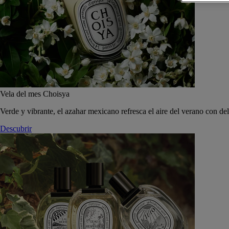
Vela del mes Choisya
Verde y vibrante, el azahar mexicano refresca el aire del verano con de
Descubrir