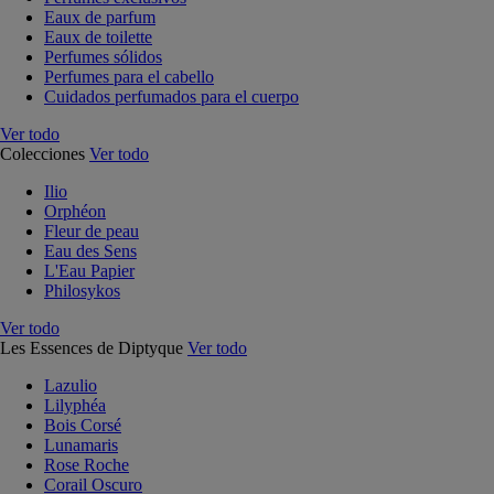
Eaux de parfum
Eaux de toilette
Perfumes sólidos
Perfumes para el cabello
Cuidados perfumados para el cuerpo
Ver todo
Colecciones
Ver todo
Ilio
Orphéon
Fleur de peau
Eau des Sens
L'Eau Papier
Philosykos
Ver todo
Les Essences de Diptyque
Ver todo
Lazulio
Lilyphéa
Bois Corsé
Lunamaris
Rose Roche
Corail Oscuro