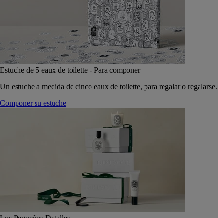
Estuche de 5 eaux de toilette - Para componer
Un estuche a medida de cinco eaux de toilette, para regalar o regalarse.
Componer su estuche
Los Pequeños Detalles