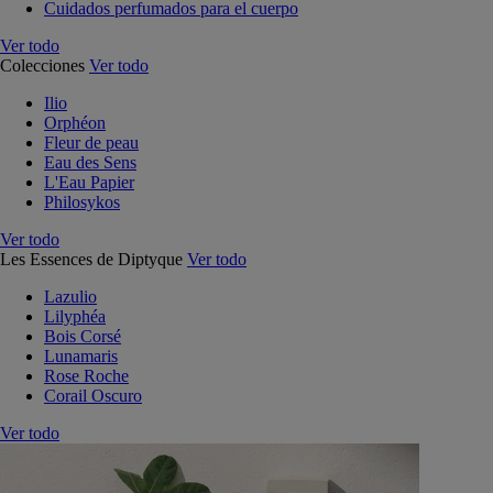
Cuidados perfumados para el cuerpo
Ver todo
Colecciones
Ver todo
Ilio
Orphéon
Fleur de peau
Eau des Sens
L'Eau Papier
Philosykos
Ver todo
Les Essences de Diptyque
Ver todo
Lazulio
Lilyphéa
Bois Corsé
Lunamaris
Rose Roche
Corail Oscuro
Ver todo