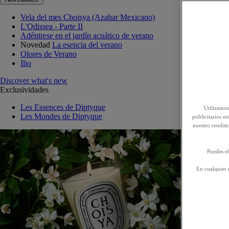
Vela del mes Choisya (Azahar Mexicano)
L'Odissea - Parte II
Adéntrese en el jardín acuático de verano
Novedad
La esencia del verano
Olores de Verano
Ilio
Discover what's new
Exclusividades
Les Essences de Diptyque
Utilizamos
Les Mondes de Diptyque
publicitarios mó
nuestro rendim
Puedes el
En cualquier 