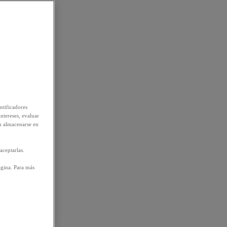
ntificadores
intereses, evaluar
n almacenarse en
aceptarlas.
ágina. Para más