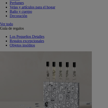
Perfumes
Velas y artículos para el hogar
Baño y cuerpo
Decoración
Ver todo
Guía de regalos
Los Pequeños Detalles
Regalos excepcionales
Objetos insólitos