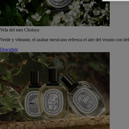
Vela del mes Choisya
Verde y vibrante, el azahar mexicano refresca el aire del verano con de
Descubrir