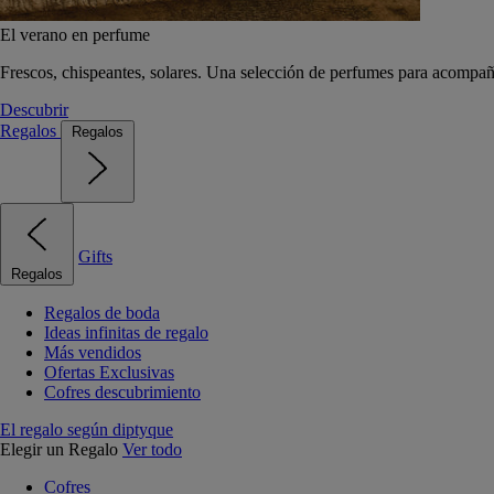
El verano en perfume
Frescos, chispeantes, solares. Una selección de perfumes para acompañ
Descubrir
Regalos
Regalos
Gifts
Regalos
Regalos de boda
Ideas infinitas de regalo
Más vendidos
Ofertas Exclusivas
Cofres descubrimiento
El regalo según diptyque
Elegir un Regalo
Ver todo
Cofres