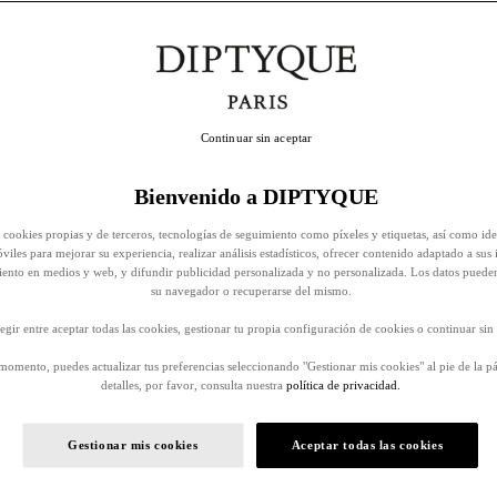
Continuar sin aceptar
Bienvenido a DIPTYQUE
 cookies propias y de terceros, tecnologías de seguimiento como píxeles y etiquetas, así como ide
viles para mejorar su experiencia, realizar análisis estadísticos, ofrecer contenido adaptado a sus 
iento en medios y web, y difundir publicidad personalizada y no personalizada. Los datos puede
su navegador o recuperarse del mismo.
egir entre aceptar todas las cookies, gestionar tu propia configuración de cookies o continuar sin 
momento, puedes actualizar tus preferencias seleccionando "Gestionar mis cookies" al pie de la p
detalles, por favor, consulta nuestra
política de privacidad.
Gestionar mis cookies
Aceptar todas las cookies