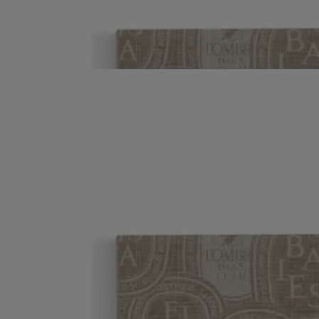
Casa.
Leer más
Para prolongar indefinidamente el viaje creativo, basta deslizar esta
recarga para cuaderno entre las tapas ilustradas. Se puede combinar
con las etiquetas adhesivas ovaladas.
Leer menos
Cuaderno de notas
Óvalos danzarines
96 páginas de rayas
Compañero ideal para recoger notas y reflexiones, el cuaderno de
notas luce un decorado basado en el óvalo, motivo emblemático de la
Casa.
Leer más
Para prolongar indefinidamente el viaje creativo, basta deslizar esta
recarga para cuaderno entre las tapas ilustradas. Se puede combinar
con las etiquetas adhesivas ovaladas.
Leer menos
Cuaderno de notas
Óvalos danzarines