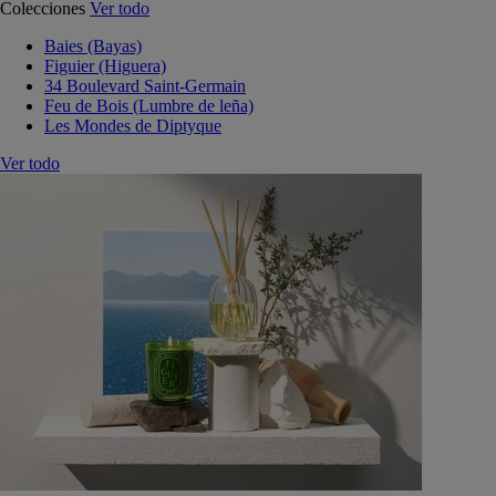
Colecciones
Ver todo
Baies (Bayas)
Figuier (Higuera)
34 Boulevard Saint-Germain
Feu de Bois (Lumbre de leña)
Les Mondes de Diptyque
Ver todo