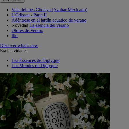
Vela del mes Choisya (Azahar Mexicano)
L'Odissea - Parte II
Adéntrese en el jardín acuático de verano
Novedad
La esencia del verano
Olores de Verano
Ilio
Discover what's new
Exclusividades
Les Essences de Diptyque
Les Mondes de Diptyque