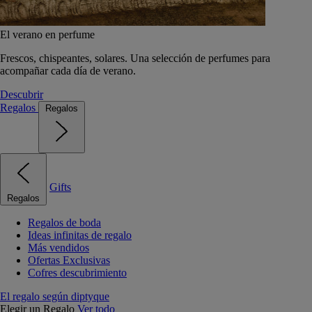
El verano en perfume
Frescos, chispeantes, solares. Una selección de perfumes para
acompañar cada día de verano.
Descubrir
Regalos
Regalos
Gifts
Regalos
Regalos de boda
Ideas infinitas de regalo
Más vendidos
Ofertas Exclusivas
Cofres descubrimiento
El regalo según diptyque
Elegir un Regalo
Ver todo