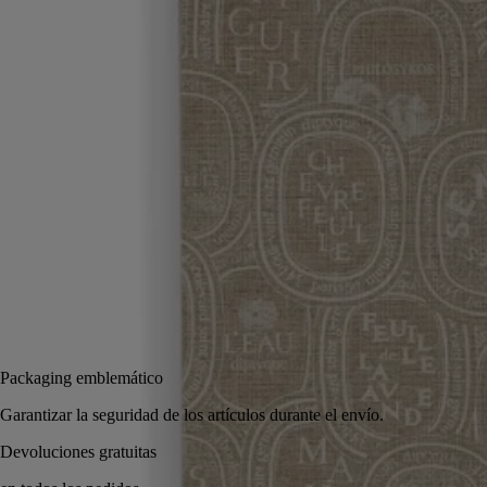
96 páginas de rayas
Compañero ideal para recoger notas y reflexiones, el cuaderno de
notas luce un decorado basado en el óvalo, motivo emblemático de la
Casa.
Leer más
Para prolongar indefinidamente el viaje creativo, basta deslizar esta
recarga para cuaderno entre las tapas ilustradas. Se puede combinar
con las etiquetas adhesivas ovaladas.
Leer menos
Añadir a la bolsa
35 €
Packaging emblemático
Garantizar la seguridad de los artículos durante el envío.