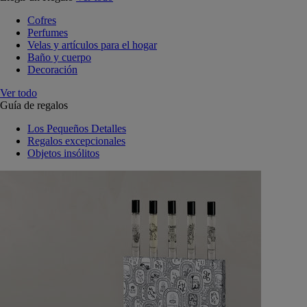
Cofres
Perfumes
Velas y artículos para el hogar
Baño y cuerpo
Decoración
Ver todo
Guía de regalos
Los Pequeños Detalles
Regalos excepcionales
Objetos insólitos