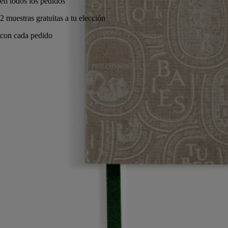
Hecho a mano en Italia.
Historia
Compromisos
Características
Historia
Diptyque le invita a adentrarse en su estudio de artista. Un espacio
personal e íntimo inspirado en el despacho de los tres fundadores de la
Maison. Una oda a la imaginación y a la creatividad sin límites.
Los accesorios de oficina y los objetos de porcelana decorada de esta
colección le invitan a liberarse y descubrir nuevos horizontes artísticos.
Desde el mundo encantado de los jardines mitológicos hasta los
motivos narrativos y gráficos, cada objeto aúna arte y funcionalidad.