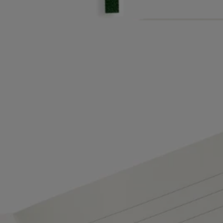
Un homenaje al poder del universo de diseño creado por la Maison.
Características
- Compatible con la recarga para los cuadernos de notas y las etiquetas
adhesivas ovaladas
- Formato: A5 / 14,5 cm x 21 cm
- 96 páginas de rayas
- Cinta marcapáginas
- Materia: Papel
- Peso: 175 g
-Fabricada en Italia
Compromisos
Hecho en Italia