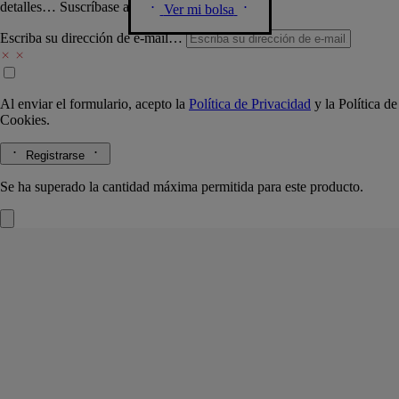
detalles… Suscríbase a nuestra newsletter.
Ver mi bolsa
Escriba su dirección de e-mail…
Al enviar el formulario, acepto la
Política de Privacidad
y la
Política de
Cookies.
Registrarse
Se ha superado la cantidad máxima permitida para este producto.
Cuaderno de notas
Óvalos danzarines
96 páginas de rayas
Compañero ideal para recoger notas y reflexiones, el cuaderno de
notas luce un decorado basado en el óvalo, motivo emblemático de la