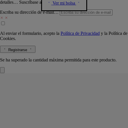
detalles… Suscríbase a nuestra newsletter.
Ver mi bolsa
Escriba su dirección de e-mail…
Al enviar el formulario, acepto la
Política de Privacidad
y la
Política de
Cookies.
Registrarse
Se ha superado la cantidad máxima permitida para este producto.
Mimosa
Recambio para difusor
El herbario de las flores
El perfume de un símbolo del sur de Francia, capturado en una
preciosa cápsula. Las perlas de estos cartuchos difunden con precisión