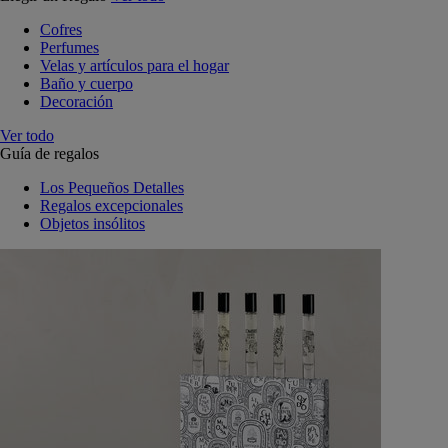
Cofres
Perfumes
Velas y artículos para el hogar
Baño y cuerpo
Decoración
Ver todo
Guía de regalos
Los Pequeños Detalles
Regalos excepcionales
Objetos insólitos