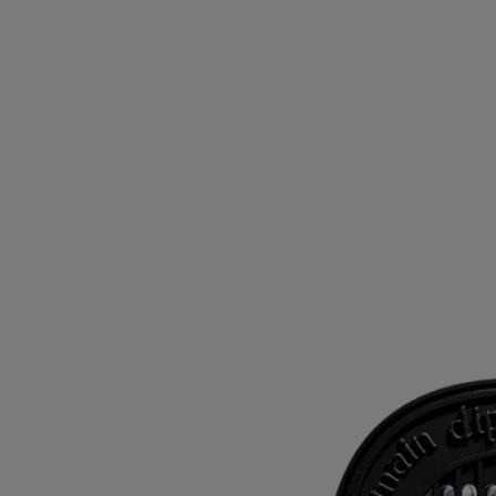
Mimosa
Recambio para difusor
El herbario de las flores
El perfume de un símbolo del sur de Francia, capturado en una
preciosa cápsula. Las perlas de estos cartuchos difunden con precisión
las notas de Mimosa.
Leer más
En espacios interiores, con el difusor "Un Air de Diptyque", o en los
viajes, con el difusor para el coche, perfuman el aire con la fragancia
aterciopelada, ligeramente melosa, de las pequeñas flores doradas.
Leer menos
Añadir a la bolsa
48 €