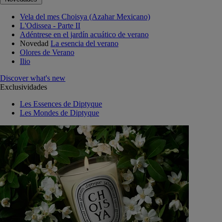
Vela del mes Choisya (Azahar Mexicano)
L'Odissea - Parte II
Adéntrese en el jardín acuático de verano
Novedad
La esencia del verano
Olores de Verano
Ilio
Discover what's new
Exclusividades
Les Essences de Diptyque
Les Mondes de Diptyque