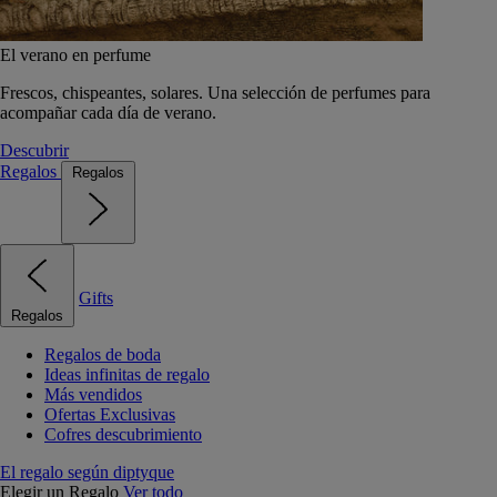
El verano en perfume
Frescos, chispeantes, solares. Una selección de perfumes para
acompañar cada día de verano.
Descubrir
Regalos
Regalos
Gifts
Regalos
Regalos de boda
Ideas infinitas de regalo
Más vendidos
Ofertas Exclusivas
Cofres descubrimiento
El regalo según diptyque
Elegir un Regalo
Ver todo