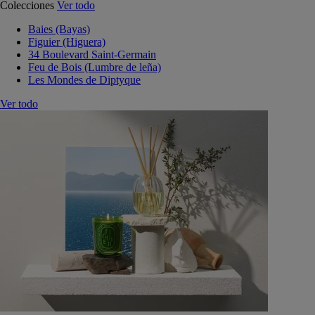
Colecciones
Ver todo
Baies (Bayas)
Figuier (Higuera)
34 Boulevard Saint-Germain
Feu de Bois (Lumbre de leña)
Les Mondes de Diptyque
Ver todo