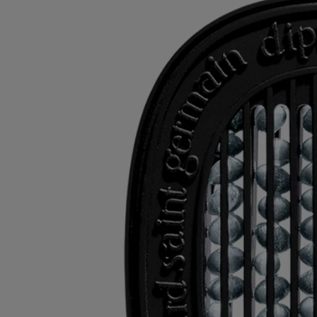
Atención: las listas de ingredientes de los productos Diptyque se
actualizan periódicamente. Antes de su uso, compruebe siempre los
ingredientes indicados en el envase del producto para asegurarse de
que son adecuados para sus necesidades personales.
Compromisos
Recargar tus productos
Los cartuchos se pueden utilizar con el difusor eléctrico, el difusor de
pared y el difusor para el coche.
Instrucciones de reciclaje
Los insertos de plástico y las cajas de cartón son reciclables. Por favor,
deposítelos en los contenedores de reciclaje correspondientes.