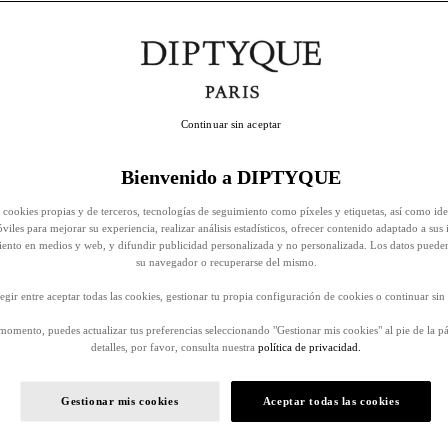
Continuar sin aceptar
Bienvenido a DIPTYQUE
 cookies propias y de terceros, tecnologías de seguimiento como píxeles y etiquetas, así como ide
viles para mejorar su experiencia, realizar análisis estadísticos, ofrecer contenido adaptado a sus 
iento en medios y web, y difundir publicidad personalizada y no personalizada. Los datos puede
su navegador o recuperarse del mismo.
egir entre aceptar todas las cookies, gestionar tu propia configuración de cookies o continuar sin 
momento, puedes actualizar tus preferencias seleccionando "Gestionar mis cookies" al pie de la p
detalles, por favor, consulta nuestra
política de privacidad.
Gestionar mis cookies
Aceptar todas las cookies