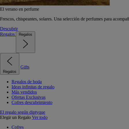
El verano en perfume
Frescos, chispeantes, solares. Una selección de perfumes para acompañ
Descubrir
Regalos
Regalos
Gifts
Regalos
Regalos de boda
Ideas infinitas de regalo
Más vendidos
Ofertas Exclusivas
Cofres descubrimiento
El regalo según diptyque
Elegir un Regalo
Ver todo
Cofres