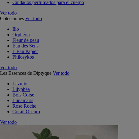
Cuidados perfumados para el cuerpo
Ver todo
Colecciones
Ver todo
Ilio
Orphéon
Fleur de peau
Eau des Sens
L'Eau Papier
Philosykos
Ver todo
Les Essences de Diptyque
Ver todo
Lazulio
Lilyphéa
Bois Corsé
Lunamaris
Rose Roche
Corail Oscuro
Ver todo