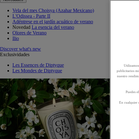
Vela del mes Choisya (Azahar Mexicano)
L'Odissea - Parte II
Adéntrese en el jardín acuático de verano
Novedad
La esencia del verano
Olores de Verano
Ilio
Discover what's new
Exclusividades
Les Essences de Diptyque
Utilizamos
Les Mondes de Diptyque
publicitarios mó
nuestro rendim
Puedes el
En cualquier 