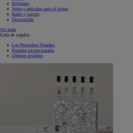
Perfumes
Velas y artículos para el hogar
Baño y cuerpo
Decoración
Ver todo
Guía de regalos
Los Pequeños Detalles
Regalos excepcionales
Objetos insólitos