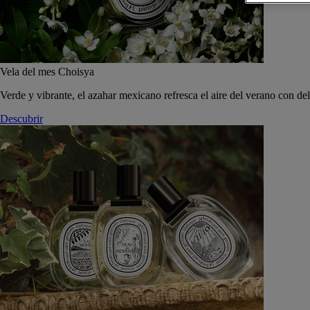
Vela del mes Choisya
Verde y vibrante, el azahar mexicano refresca el aire del verano con de
Descubrir