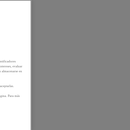
ntificadores
intereses, evaluar
n almacenarse en
aceptarlas.
ágina. Para más