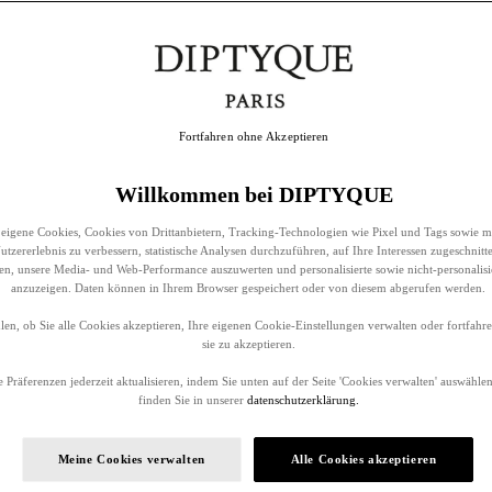
Fortfahren ohne Akzeptieren
Willkommen bei DIPTYQUE
eigene Cookies, Cookies von Drittanbietern, Tracking-Technologien wie Pixel und Tags sowie m
tzererlebnis zu verbessern, statistische Analysen durchzuführen, auf Ihre Interessen zugeschnitt
llen, unsere Media- und Web-Performance auszuwerten und personalisierte sowie nicht-personalis
anzuzeigen. Daten können in Ihrem Browser gespeichert oder von diesem abgerufen werden.
en, ob Sie alle Cookies akzeptieren, Ihre eigenen Cookie-Einstellungen verwalten oder fortfah
sie zu akzeptieren.
 Präferenzen jederzeit aktualisieren, indem Sie unten auf der Seite 'Cookies verwalten' auswählen
finden Sie in unserer
datenschutzerklärung.
Meine Cookies verwalten
Alle Cookies akzeptieren