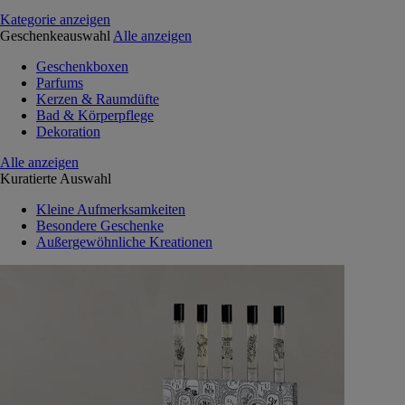
Kategorie anzeigen
Geschenkeauswahl
Alle anzeigen
Geschenkboxen
Parfums
Kerzen & Raumdüfte
Bad & Körperpflege
Dekoration
Alle anzeigen
Kuratierte Auswahl
Kleine Aufmerksamkeiten
Besondere Geschenke
Außergewöhnliche Kreationen