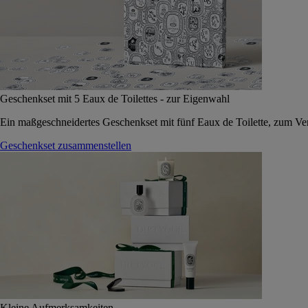
Geschenkset mit 5 Eaux de Toilettes - zur Eigenwahl
Ein maßgeschneidertes Geschenkset mit fünf Eaux de Toilette, zum Vers
Geschenkset zusammenstellen
Kleine Aufmerksamkeiten