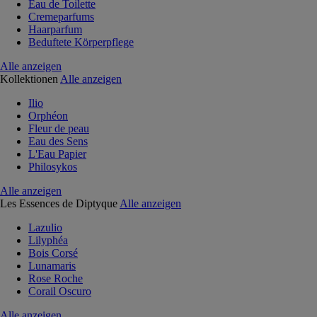
Eau de Toilette
Cremeparfums
Haarparfum
Beduftete Körperpflege
Alle anzeigen
Kollektionen
Alle anzeigen
Ilio
Orphéon
Fleur de peau
Eau des Sens
L'Eau Papier
Philosykos
Alle anzeigen
Les Essences de Diptyque
Alle anzeigen
Lazulio
Lilyphéa
Bois Corsé
Lunamaris
Rose Roche
Corail Oscuro
Alle anzeigen