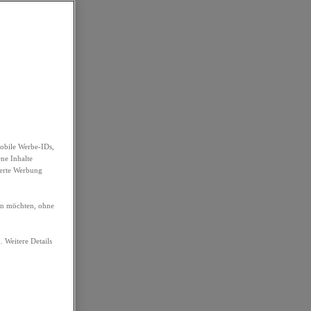
obile Werbe-IDs,
ene Inhalte
ierte Werbung
ren möchten, ohne
. Weitere Details