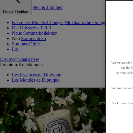
Neu & Limitiert
Neu & Limitiert
Kerze des Monats Choisya (Mexikanische Orangenblume)
Die Odyssee - Teil II
Neue Sommerkollektion
Neu
Sommerdeko
Sommer-Düfte
Ilio
Discover what's new
Wir verwenden 
Premium-Kollektionen
um Ihr Nu
bereitzuste
Les Essences de Diptyque
Les Mondes de Diptyque
Sie können wähl
Sie können Ihre