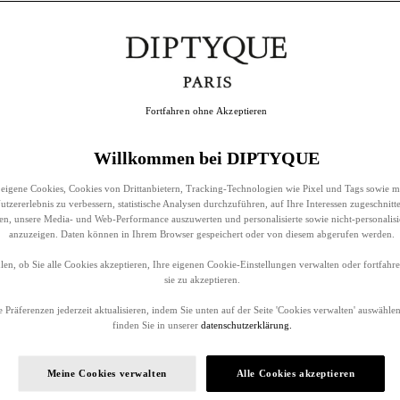
Fortfahren ohne Akzeptieren
Willkommen bei DIPTYQUE
eigene Cookies, Cookies von Drittanbietern, Tracking-Technologien wie Pixel und Tags sowie m
tzererlebnis zu verbessern, statistische Analysen durchzuführen, auf Ihre Interessen zugeschnitt
llen, unsere Media- und Web-Performance auszuwerten und personalisierte sowie nicht-personalis
anzuzeigen. Daten können in Ihrem Browser gespeichert oder von diesem abgerufen werden.
en, ob Sie alle Cookies akzeptieren, Ihre eigenen Cookie-Einstellungen verwalten oder fortfah
sie zu akzeptieren.
 Präferenzen jederzeit aktualisieren, indem Sie unten auf der Seite 'Cookies verwalten' auswählen
finden Sie in unserer
datenschutzerklärung.
Meine Cookies verwalten
Alle Cookies akzeptieren