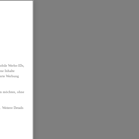
obile Werbe-IDs,
ene Inhalte
ierte Werbung
ren möchten, ohne
. Weitere Details