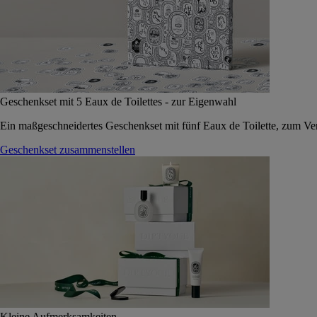
Geschenkset mit 5 Eaux de Toilettes - zur Eigenwahl
Ein maßgeschneidertes Geschenkset mit fünf Eaux de Toilette, zum Vers
Geschenkset zusammenstellen
Kleine Aufmerksamkeiten