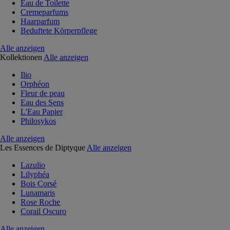
Eau de Toilette
Cremeparfums
Haarparfum
Beduftete Körperpflege
Alle anzeigen
Kollektionen
Alle anzeigen
Ilio
Orphéon
Fleur de peau
Eau des Sens
L'Eau Papier
Philosykos
Alle anzeigen
Les Essences de Diptyque
Alle anzeigen
Lazulio
Lilyphéa
Bois Corsé
Lunamaris
Rose Roche
Corail Oscuro
Alle anzeigen