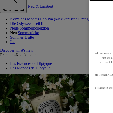
Neu & Limitiert
Neu & Limitiert
Kerze des Monats Choisya (Mexikanische Orangenblume)
Die Odyssee - Teil II
Neue Sommerkollektion
Neu
Sommerdeko
Sommer-Düfte
Ilio
Discover what's new
Wir verwenden 
Premium-Kollektionen
um Ihr Nu
bereitzuste
Les Essences de Diptyque
Les Mondes de Diptyque
Sie können wähl
Sie können Ihre