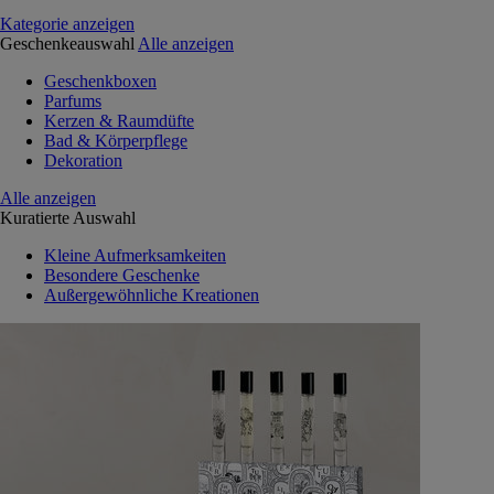
Kategorie anzeigen
Geschenkeauswahl
Alle anzeigen
Geschenkboxen
Parfums
Kerzen & Raumdüfte
Bad & Körperpflege
Dekoration
Alle anzeigen
Kuratierte Auswahl
Kleine Aufmerksamkeiten
Besondere Geschenke
Außergewöhnliche Kreationen