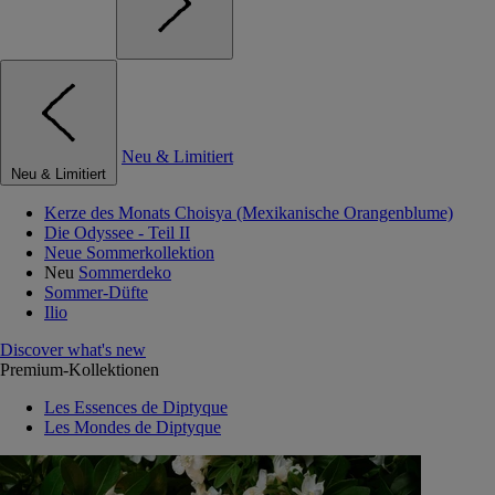
Neu & Limitiert
Neu & Limitiert
Kerze des Monats Choisya (Mexikanische Orangenblume)
Die Odyssee - Teil II
Neue Sommerkollektion
Neu
Sommerdeko
Sommer-Düfte
Ilio
Discover what's new
Premium-Kollektionen
Les Essences de Diptyque
Les Mondes de Diptyque