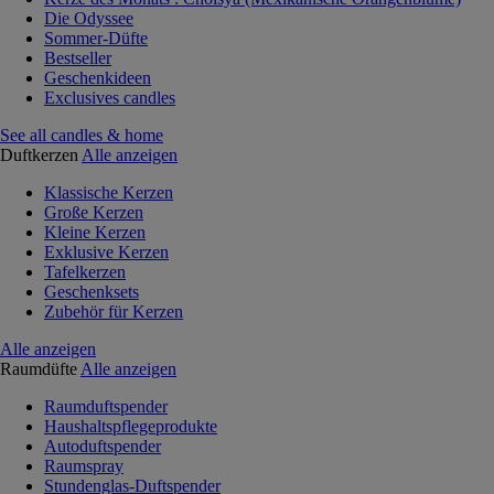
Die Odyssee
Sommer-Düfte
Bestseller
Geschenkideen
Exclusives candles
See all candles & home
Duftkerzen
Alle anzeigen
Klassische Kerzen
Große Kerzen
Kleine Kerzen
Exklusive Kerzen
Tafelkerzen
Geschenksets
Zubehör für Kerzen
Alle anzeigen
Raumdüfte
Alle anzeigen
Raumduftspender
Haushaltspflegeprodukte
Autoduftspender
Raumspray
Stundenglas-Duftspender