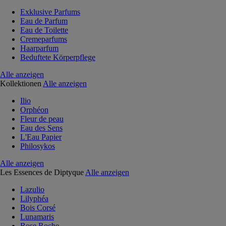
Exklusive Parfums
Eau de Parfum
Eau de Toilette
Cremeparfums
Haarparfum
Beduftete Körperpflege
Alle anzeigen
Kollektionen
Alle anzeigen
Ilio
Orphéon
Fleur de peau
Eau des Sens
L'Eau Papier
Philosykos
Alle anzeigen
Les Essences de Diptyque
Alle anzeigen
Lazulio
Lilyphéa
Bois Corsé
Lunamaris
Rose Roche