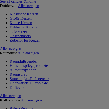
See all candles & home
Duftkerzen
Alle anzeigen
Klassische Kerzen
Große Kerzen
Kleine Kerzen
Exklusive Kerzen
Tafelkerzen
Geschenksets
Zubehör für Kerzen
Alle anzeigen
Raumdüfte
Alle anzeigen
Raumduftspender
Haushaltspflegeprodukte
Autoduftspender
Raumspray
Stundenglas-Duftspender
Unerwartete Duftobjekte
Duftovale
Alle anzeigen
Kollektionen
Alle anzeigen
Baies (Beeren)