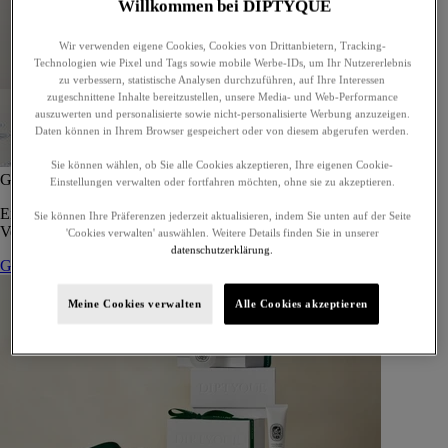
Willkommen bei DIPTYQUE
Wir verwenden eigene Cookies, Cookies von Drittanbietern, Tracking-
Technologien wie Pixel und Tags sowie mobile Werbe-IDs, um Ihr Nutzererlebnis
zu verbessern, statistische Analysen durchzuführen, auf Ihre Interessen
zugeschnittene Inhalte bereitzustellen, unsere Media- und Web-Performance
auszuwerten und personalisierte sowie nicht-personalisierte Werbung anzuzeigen.
Daten können in Ihrem Browser gespeichert oder von diesem abgerufen werden.
Sie können wählen, ob Sie alle Cookies akzeptieren, Ihre eigenen Cookie-
Geschenkset mit 5 Eaux de Toilettes - zur Eigenwahl
Einstellungen verwalten oder fortfahren möchten, ohne sie zu akzeptieren.
Ein maßgeschneidertes Geschenkset mit fünf Eaux de Toilette, zum
Sie können Ihre Präferenzen jederzeit aktualisieren, indem Sie unten auf der Seite
Verschenken oder für sich selbst.
'Cookies verwalten' auswählen. Weitere Details finden Sie in unserer
datenschutzerklärung.
Geschenkset zusammenstellen
Meine Cookies verwalten
Alle Cookies akzeptieren