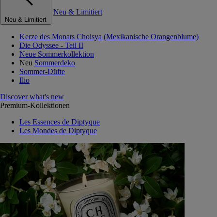
Neu & Limitiert
Neu & Limitiert
Kerze des Monats Choisya (Mexikanische Orangenblume)
Die Odyssee - Teil II
Neue Sommerkollektion
Neu
Sommerdeko
Sommer-Düfte
Ilio
Discover what's new
Premium-Kollektionen
Les Essences de Diptyque
Les Mondes de Diptyque