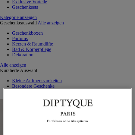
Exklusive Vorteile
Geschenksets
Kategorie anzeigen
Geschenkeauswahl
Alle anzeigen
Geschenkboxen
Parfums
Kerzen & Raumdüfte
Bad & Körperpflege
Dekoration
Alle anzeigen
Kuratierte Auswahl
Kleine Aufmerksamkeiten
Besondere Geschenke
Außergewöhnliche Kreationen
Fortfahren ohne Akzeptieren