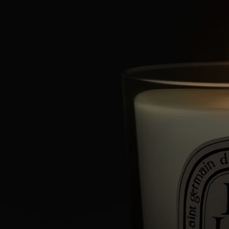
- Größe: Höhe 7cm; Durchmesser 6cm
Inhaltsstoffe
Um die Kennzeichnungsrichtlinien zu entdecken,
klicken Sie hier
.
Bitte beachten Sie: Die Inhaltsstofflisten der Diptyque Produkte
werden regelmäßig aktualisiert. Bitte überprüfen Sie vor der
Anwendung immer die auf der Produktverpackung angegebenen
Inhaltsstoffe, um sicherzustellen, dass sie für Ihre persönlichen
Bedürfnisse geeignet sind.
Verpflichtungen
Hergestellt in Frankreich
Alle unsere Kerzen sind Made in France.
Wiederverwendbarer Artikel
Alle unsere Kerzengläser sind für eine lange Lebensdauer konzipiert
und können immer wieder verwendet werden. Nutzen Sie unser