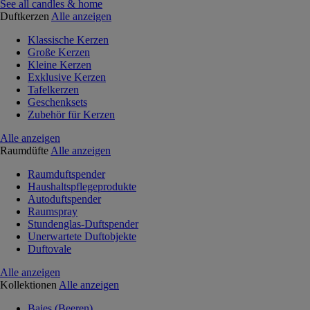
See all candles & home
Duftkerzen
Alle anzeigen
Klassische Kerzen
Große Kerzen
Kleine Kerzen
Exklusive Kerzen
Tafelkerzen
Geschenksets
Zubehör für Kerzen
Alle anzeigen
Raumdüfte
Alle anzeigen
Raumduftspender
Haushaltspflegeprodukte
Autoduftspender
Raumspray
Stundenglas-Duftspender
Unerwartete Duftobjekte
Duftovale
Alle anzeigen
Kollektionen
Alle anzeigen
Baies (Beeren)