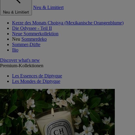
Neu & Limitiert
Neu & Limitiert
Kerze des Monats Choisya (Mexikanische Orangenblume)
Die Odyssee - Teil II
Neue Sommerkollektion
Neu
Sommerdeko
Sommer-Düfte
Ilio
Discover what's new
Premium-Kollektionen
Les Essences de Diptyque
Les Mondes de Diptyque