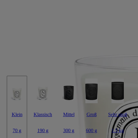
Baies (Beeren)
Kleine Kerze
Das Herbarium der Früchte
Ein kleines Format mit dem Auftritt eines großen Bouquets. Im Wachs
der Kerze mischt sich der säuerliche Duft von schwarzen
Johannisbeeren mit den kräftigen, blumigen Akzenten der Rose.
Mehr lesen
Die Natur in voller Blüte, ein Moment der Herrlichkeit.
Weniger lesen
Klein
Klassisch
Mittel
Groß
Sehr groß
70 g
190 g
300 g
600 g
1.5 kg