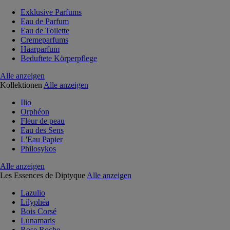
Exklusive Parfums
Eau de Parfum
Eau de Toilette
Cremeparfums
Haarparfum
Beduftete Körperpflege
Alle anzeigen
Kollektionen
Alle anzeigen
Ilio
Orphéon
Fleur de peau
Eau des Sens
L'Eau Papier
Philosykos
Alle anzeigen
Les Essences de Diptyque
Alle anzeigen
Lazulio
Lilyphéa
Bois Corsé
Lunamaris
Rose Roche