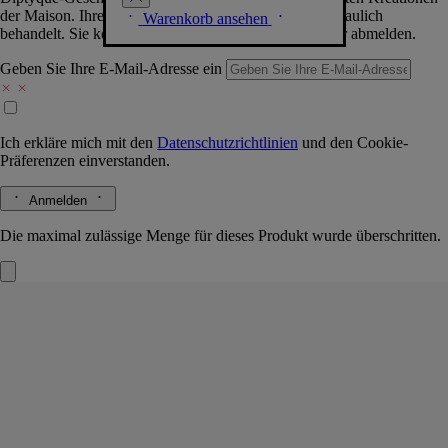
der Maison. Ihre Daten werden selbstverständlich vertraulich
Warenkorb ansehen
behandelt. Sie können sich jederzeit problemlos wieder abmelden.
Geben Sie Ihre E-Mail-Adresse ein
Ich erkläre mich mit den
Datenschutzrichtlinien
und den
Cookie-
Präferenzen
einverstanden.
Anmelden
Die maximal zulässige Menge für dieses Produkt wurde überschritten.
Baies (Beeren)
Kleine Kerze
Das Herbarium der Früchte