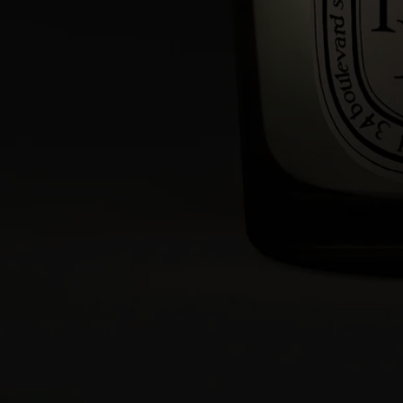
Zubehör, um ihnen neues Leben einzuhauchen.
Recyclinghinweise
Das Glas und die Pappdose sind recycelbar. Bitte entsorgen Sie diese
in den dafür vorgesehenen Recyclingbehältern.