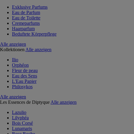
Exklusive Parfums
Eau de Parfum
Eau de Toilette
Cremeparfums
Haarparfum
Beduftete Körperpflege
Alle anzeigen
Kollektionen
Alle anzeigen
Ilio
Orphéon
Fleur de peau
Eau des Sens
L'Eau Papier
Philosykos
Alle anzeigen
Les Essences de Diptyque
Alle anzeigen
Lazulio
Lilyphéa
Bois Corsé
Lunamaris
Rose Roche