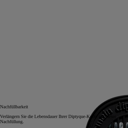
Das Herbarium der Blüten
Den feinen Perlen entströmen die frischen und blumigen Noten eines
Rosenbusches in voller Blüte. Die Kartusche Rose feiert das
Wahrzeichen der Parfumeure.
Mehr lesen
In den „Un Air de Diptyque“-Duftspender oder den Autoduftspender
eingesetzt erfüllt sie die Luft mit ihrem floralen Wohlgeruch.
Weniger lesen
In den Warenkorb
48 €
Nachfüllbarkeit
Verlängern Sie die Lebensdauer Ihrer Diptyque-Kerze mit dieser
Nachfüllung.