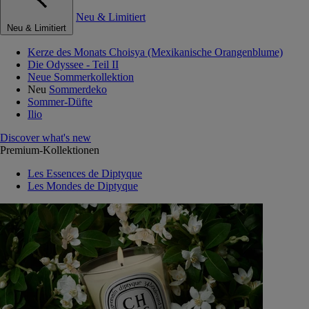
Neu & Limitiert
Neu & Limitiert
Kerze des Monats Choisya (Mexikanische Orangenblume)
Die Odyssee - Teil II
Neue Sommerkollektion
Neu
Sommerdeko
Sommer-Düfte
Ilio
Discover what's new
Premium-Kollektionen
Les Essences de Diptyque
Les Mondes de Diptyque