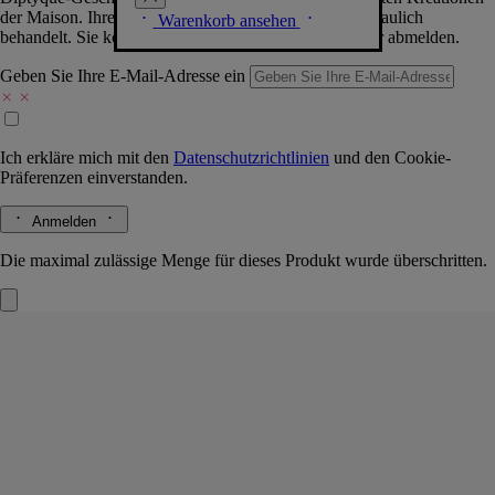
der Maison. Ihre Daten werden selbstverständlich vertraulich
Warenkorb ansehen
behandelt. Sie können sich jederzeit problemlos wieder abmelden.
Geben Sie Ihre E-Mail-Adresse ein
Ich erkläre mich mit den
Datenschutzrichtlinien
und den
Cookie-
Präferenzen
einverstanden.
Anmelden
Die maximal zulässige Menge für dieses Produkt wurde überschritten.
Roses (Rosen)
Kartusche für Duftspender
Das Herbarium der Blüten