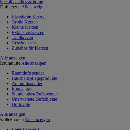
See all candles & home
Duftkerzen
Alle anzeigen
Klassische Kerzen
Große Kerzen
Kleine Kerzen
Exklusive Kerzen
Tafelkerzen
Geschenksets
Zubehör für Kerzen
Alle anzeigen
Raumdüfte
Alle anzeigen
Raumduftspender
Haushaltspflegeprodukte
Autoduftspender
Raumspray
Stundenglas-Duftspender
Unerwartete Duftobjekte
Duftovale
Alle anzeigen
Kollektionen
Alle anzeigen
Baies (Beeren)