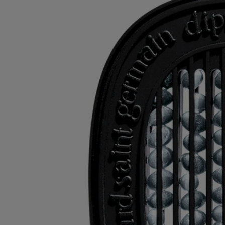
Verpflichtungen
Ihre Produkte nachfüllen
Die Einsätze können mit dem elektrischen Duftspender, dem
Wandduftspender und dem Autoduftspender verwendet werden.
Recyclinghinweise
Die Kunststoffeinsätze und Kartondosen sind recycelbar. Bitte
entsorgen Sie diese in den dafür vorgesehenen Recyclingbehältern.