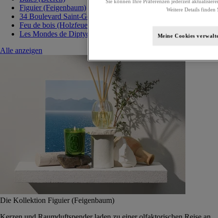
Sie können Ihre Präferenzen jederzeit aktualisiere
Figuier (Feigenbaum)
Weitere Details finden 
34 Boulevard Saint-Germain
Feu de bois (Holzfeuer)
Les Mondes de Diptyque
Meine Cookies verwalt
Alle anzeigen
Die Kollektion Figuier (Feigenbaum)
Kerzen und Raumduftspender laden zu einer olfaktorischen Reise an