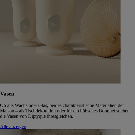
Vasen
Ob aus Wachs oder Glas, beides charakteristische Materialien der
Maison – als Tischdekoration oder für ein hübsches Bouquet suchen
die Vasen von Diptyque ihresgleichen.
Alle anzeigen