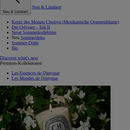
Neu & Limitiert
Neu & Limitiert
Kerze des Monats Choisya (Mexikanische Orangenblume)
Die Odyssee - Teil II
Neue Sommerkollektion
Neu
Sommerdeko
Sommer-Düfte
Ilio
Discover what's new
Premium-Kollektionen
Les Essences de Diptyque
Les Mondes de Diptyque