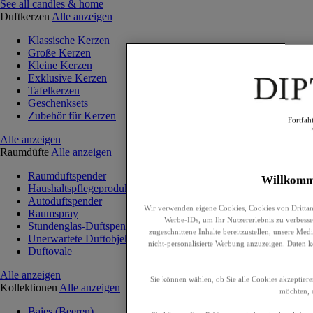
See all candles & home
Duftkerzen
Alle anzeigen
Klassische Kerzen
Große Kerzen
Kleine Kerzen
Exklusive Kerzen
Tafelkerzen
Geschenksets
Zubehör für Kerzen
Fortfah
Alle anzeigen
Raumdüfte
Alle anzeigen
Raumduftspender
Willkomm
Haushaltspflegeprodukte
Autoduftspender
Wir verwenden eigene Cookies, Cookies von Drittan
Raumspray
Werbe-IDs, um Ihr Nutzererlebnis zu verbesser
Stundenglas-Duftspender
zugeschnittene Inhalte bereitzustellen, unsere Me
Unerwartete Duftobjekte
nicht-personalisierte Werbung anzuzeigen. Daten 
Duftovale
Alle anzeigen
Sie können wählen, ob Sie alle Cookies akzeptiere
Kollektionen
Alle anzeigen
möchten, o
Baies (Beeren)