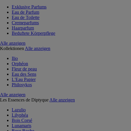
Exklusive Parfums
Eau de Parfum
Eau de Toilette
Cremeparfums
Haarparfum
Beduftete Körperpflege
Alle anzeigen
Kollektionen
Alle anzeigen
Ilio
Orphéon
Fleur de peau
Eau des Sens
L'Eau Papier
Philosykos
Alle anzeigen
Les Essences de Diptyque
Alle anzeigen
Lazulio
Lilyphéa
Bois Corsé
Lunamaris
Rose Roche