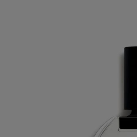
Das Eau de Toilette L‘Eau Papier feiert die Kraft des
Vorstellungsvermögens. Auf der weißen Leinwand breitet sich die
Tinte aus, Schatten bilden sich heraus und neue Welten erschaffen sich.
Weniger lesen
L'Eau Papier
Eau de Toilette
Weißer Moschus, Mimose, Akkord von hellem Holz, Reisdampf-
Akkord
Weißer Moschus, der sich wie eine zweite Haut auffächert. Ein
Reisdampf-Akkord in Verbindung mit Noten von Mimose und
Nuancen von hellem Holz.
Mehr lesen
Das Eau de Toilette L‘Eau Papier feiert die Kraft des
Vorstellungsvermögens. Auf der weißen Leinwand breitet sich die
Tinte aus, Schatten bilden sich heraus und neue Welten erschaffen sich.
Weniger lesen