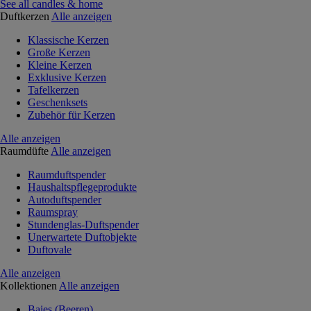
See all candles & home
Duftkerzen
Alle anzeigen
Klassische Kerzen
Große Kerzen
Kleine Kerzen
Exklusive Kerzen
Tafelkerzen
Geschenksets
Zubehör für Kerzen
Alle anzeigen
Raumdüfte
Alle anzeigen
Raumduftspender
Haushaltspflegeprodukte
Autoduftspender
Raumspray
Stundenglas-Duftspender
Unerwartete Duftobjekte
Duftovale
Alle anzeigen
Kollektionen
Alle anzeigen
Baies (Beeren)