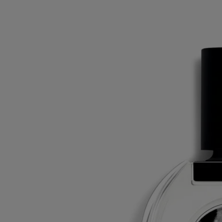
gelben Blüten bieten an den Hängen rund um das provenzalische
Städtchen Grasse im Februar ein sonniges, duftendes Schauspiel.
Inhaltsstoffe
alcohol denat. (sd alcohol 40-b) - parfum (fragrance)- aqua (water) -
hydroxycitronellal - ethylhexyl methoxycinnamate - limonene -
ethylhexyl salicylate - butyl methoxydibenzoylmethane - linalool -
citronellol - geraniol - citral - bht. vol. 79%
Hinweis: Die Inhaltsstoffliste der Diptyque-Produkte wird regelmäßig
aktualisiert. Bitte prüfen Sie vor der Anwendung die Angaben auf der
Verpackung, um sicherzustellen, dass das Produkt für Ihre
persönlichen Bedürfnisse geeignet ist.
Verpflichtungen
Hergestellt in Frankreich
Alle unsere Parfums sind Made in France
Volle Transparenz