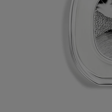
Möchten Sie mehr über unsere Partner und die Herkunft unserer
Rohstoffe erfahren?
Besuchen Sie unsere Transparenzplattform
Nachfüllbare Flasche
Unsere ikonischen Parfumflakons können in ausgewählten Boutiquen
nachgefüllt werden. Bringen Sie Ihren leeren Flakon einfach in eine
teilnehmende Diptyque Boutique, um ihn wieder auffüllen zu lassen.
Recyclinghinweise
Die Glasflasche und die Pappdose sind recycelbar. Bitte entsorgen Sie
diese in den entsprechenden Recyclingbehältern.