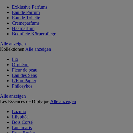
Exklusive Parfums
Eau de Parfum
Eau de Toilette
Cremeparfums
Haarparfum
Beduftete Körperpflege
Alle anzeigen
Kollektionen
Alle anzeigen
Ilio
Orphéon
Fleur de peau
Eau des Sens
L'Eau Papier
Philosykos
Alle anzeigen
Les Essences de Diptyque
Alle anzeigen
Lazulio
Lilyphéa
Bois Corsé
Lunamaris
Rose Roche