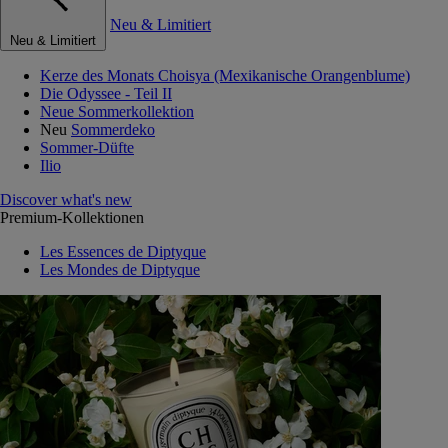
Neu & Limitiert
Neu & Limitiert
Kerze des Monats Choisya (Mexikanische Orangenblume)
Die Odyssee - Teil II
Neue Sommerkollektion
Neu
Sommerdeko
Sommer-Düfte
Ilio
Discover what's new
Premium-Kollektionen
Les Essences de Diptyque
Les Mondes de Diptyque