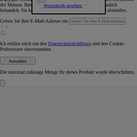
der Maison. Ihre Daten werden selbstverständlich vertraulich
Warenkorb ansehen
behandelt. Sie können sich jederzeit problemlos wieder abmelden.
Geben Sie Ihre E-Mail-Adresse ein
Ich erkläre mich mit den
Datenschutzrichtlinien
und den
Cookie-
Präferenzen
einverstanden.
Anmelden
Die maximal zulässige Menge für dieses Produkt wurde überschritten.
L'Eau Papier
Eau de Toilette
Weißer Moschus, Mimose, Akkord von hellem Holz, Reisdampf-
Akkord