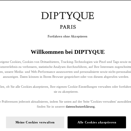
Fortfahren ohne Akzeptieren
Willkommen bei DIPTYQUE
eigene Cookies, Cookies von Drittanbietern, Tracking-Technologien wie Pixel und Tags sowie m
tzererlebnis zu verbessern, statistische Analysen durchzuführen, auf Ihre Interessen zugeschnitt
llen, unsere Media- und Web-Performance auszuwerten und personalisierte sowie nicht-personalis
anzuzeigen. Daten können in Ihrem Browser gespeichert oder von diesem abgerufen werden.
en, ob Sie alle Cookies akzeptieren, Ihre eigenen Cookie-Einstellungen verwalten oder fortfah
sie zu akzeptieren.
 Präferenzen jederzeit aktualisieren, indem Sie unten auf der Seite 'Cookies verwalten' auswählen
finden Sie in unserer
datenschutzerklärung.
Meine Cookies verwalten
Alle Cookies akzeptieren