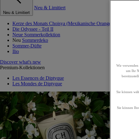
Neu & Limitiert
Neu & Limitiert
Kerze des Monats Choisya (Mexikanische Orangenblume)
Die Odyssee - Teil II
Neue Sommerkollektion
Neu
Sommerdeko
Sommer-Düfte
Ilio
Discover what's new
Wir verwenden 
Premium-Kollektionen
um Ihr Nu
bereitzuste
Les Essences de Diptyque
Les Mondes de Diptyque
Sie können wähl
Sie können Ihre