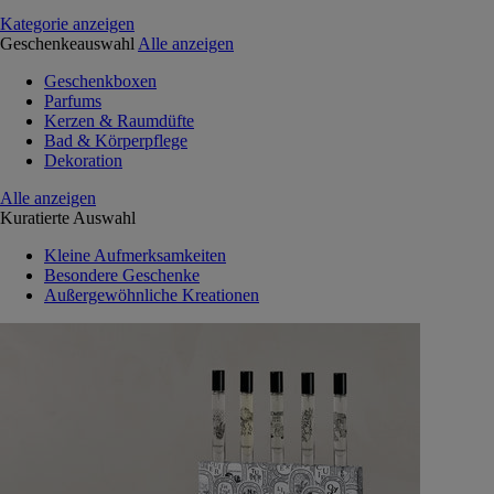
Kategorie anzeigen
Geschenkeauswahl
Alle anzeigen
Geschenkboxen
Parfums
Kerzen & Raumdüfte
Bad & Körperpflege
Dekoration
Alle anzeigen
Kuratierte Auswahl
Kleine Aufmerksamkeiten
Besondere Geschenke
Außergewöhnliche Kreationen