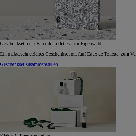
Geschenkset mit 5 Eaux de Toilettes - zur Eigenwahl
Ein maßgeschneidertes Geschenkset mit fünf Eaux de Toilette, zum Vers
Geschenkset zusammenstellen
Kleine Aufmerksamkeiten