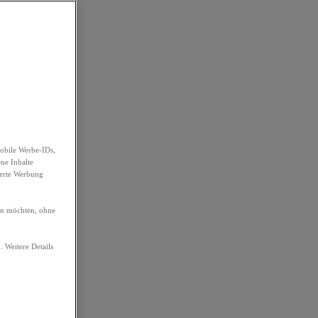
obile Werbe-IDs,
ene Inhalte
ierte Werbung
ren möchten, ohne
. Weitere Details