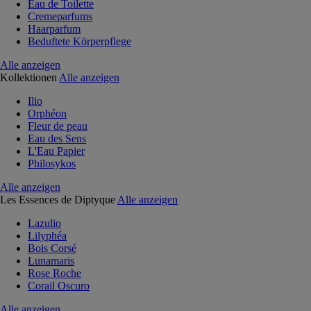
Eau de Toilette
Cremeparfums
Haarparfum
Beduftete Körperpflege
Alle anzeigen
Kollektionen
Alle anzeigen
Ilio
Orphéon
Fleur de peau
Eau des Sens
L'Eau Papier
Philosykos
Alle anzeigen
Les Essences de Diptyque
Alle anzeigen
Lazulio
Lilyphéa
Bois Corsé
Lunamaris
Rose Roche
Corail Oscuro
Alle anzeigen