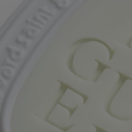
Eigenschaften
- Konzipiert für kleinere Räume wie Schubladen, Schränke,
Kleiderschränke und Badezimmer (< 10m2)
- Das Duftoval verströmt seine luxuriösen Duftnoten mindestens drei
Monate lang.
- Größe: Höhe 9,9 cm; Breite 7,9 cm
Inhaltsstoffe
Um die Kennzeichnungsrichtlinien zu entdecken,
klicken Sie hier
.
Bitte beachten Sie: Die Inhaltsstofflisten der Diptyque Produkte
werden regelmäßig aktualisiert. Bitte überprüfen Sie vor der
Anwendung immer die auf der Produktverpackung angegebenen
Inhaltsstoffe, um sicherzustellen, dass sie für Ihre persönlichen
Bedürfnisse geeignet sind.
Verpflichtungen
Hergestellt in Frankreich