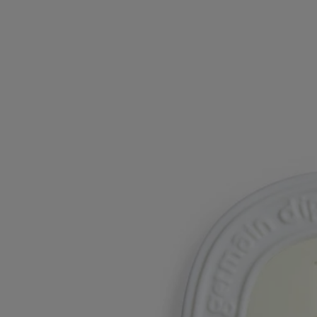
Kleiderschrank hängen. Das Mittelmeer zu Gast im Heim.
Weniger lesen
Figuier (Feigenbaum)
Duftoval
Das Herbarium der Früchte
Die Wärme der Rinde, die Frische der Blätter und der milchige Saft
der Frucht: Alle Facetten des Feigenbaums kommen in diesem
Duftoval zum Ausdruck.
Mehr lesen
Eingelassen in ein weißes Porzellan-Medaillon und mit einer Kordel
versehen, lässt es sich in eine Schublade legen oder in den
Kleiderschrank hängen. Das Mittelmeer zu Gast im Heim.
Weniger lesen
In den Warenkorb
60 €