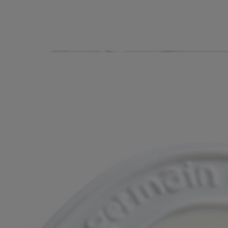
Geschichte
Das von Studio Jean-Marc Gady entworfene diptyque Duftoval
verströmt langsam seine berühmten Parfums. Jeder Diffusor aus
parfümiertem Wachs, in dessen Mitte der Name des Duftes in
tanzenden Buchstaben eingraviert ist, wird von einem weißen
Porzellanmedaillon umschlossen – dem Inbegriff von raffiniertem,
dezentem Luxus. Dank der schlichten und eleganten schwarzen
Baumwollkordel lässt es sich überall dort aufhängen, wo Sie es
wünschen. Mindestens drei Monate lang verströmt es seine herrlichen
Parfums.
Anwendungshinweise
- Entwickelt für kleinere Räume wie Kommoden, Kleiderschränke
oder an Türgriffen.
- Muss vor direkter Sonneneinstrahlung geschützt und bei
Raumtemperatur gelagert werden. Nicht im Auto aufbewahren.