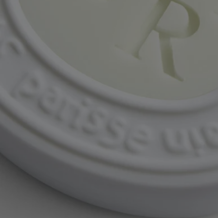
Unsere Keramik-Ovale werden in unserer Manufaktur in
Südfrankreich von Hand gegossen.
Volle Transparenz
Möchten Sie mehr über unsere Partner und die Herkunft unserer
Rohstoffe erfahren?
Besuchen Sie unsere Transparenzplattform
Wiederverwendbarer Artikel
Unsere Keramik-Ovale sind besonders langlebig und lassen sich als
Dekoration wiederverwenden. Hauchen Sie ihnen neues Leben ein!
Recyclinghinweise
Das Keramik-Oval ist nicht recycelbar. Wenn Sie es nicht behalten
möchten, kann es über den Hausmüll entsorgt werden.