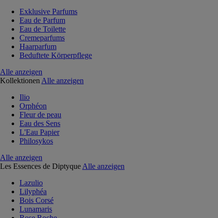
Exklusive Parfums
Eau de Parfum
Eau de Toilette
Cremeparfums
Haarparfum
Beduftete Körperpflege
Alle anzeigen
Kollektionen
Alle anzeigen
Ilio
Orphéon
Fleur de peau
Eau des Sens
L'Eau Papier
Philosykos
Alle anzeigen
Les Essences de Diptyque
Alle anzeigen
Lazulio
Lilyphéa
Bois Corsé
Lunamaris
Rose Roche