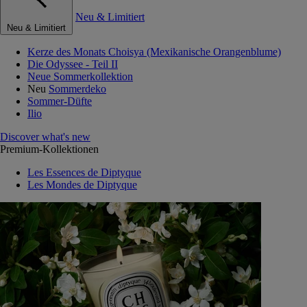
Neu & Limitiert
Neu & Limitiert
Kerze des Monats Choisya (Mexikanische Orangenblume)
Die Odyssee - Teil II
Neue Sommerkollektion
Neu
Sommerdeko
Sommer-Düfte
Ilio
Discover what's new
Premium-Kollektionen
Les Essences de Diptyque
Les Mondes de Diptyque