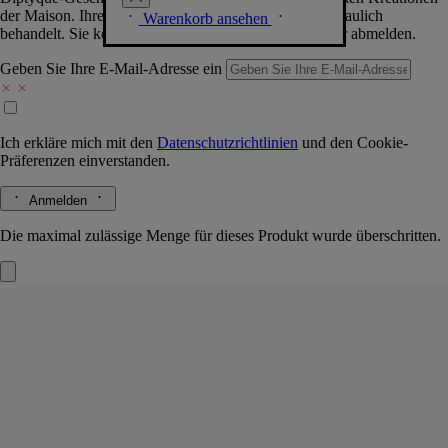
der Maison. Ihre Daten werden selbstverständlich vertraulich
Warenkorb ansehen
behandelt. Sie können sich jederzeit problemlos wieder abmelden.
Geben Sie Ihre E-Mail-Adresse ein
Ich erkläre mich mit den
Datenschutzrichtlinien
und den
Cookie-
Präferenzen
einverstanden.
Anmelden
Die maximal zulässige Menge für dieses Produkt wurde überschritten.
Figuier (Feigenbaum)
Duftoval
Das Herbarium der Früchte