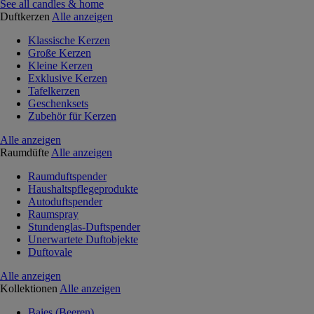
See all candles & home
Duftkerzen
Alle anzeigen
Klassische Kerzen
Große Kerzen
Kleine Kerzen
Exklusive Kerzen
Tafelkerzen
Geschenksets
Zubehör für Kerzen
Alle anzeigen
Raumdüfte
Alle anzeigen
Raumduftspender
Haushaltspflegeprodukte
Autoduftspender
Raumspray
Stundenglas-Duftspender
Unerwartete Duftobjekte
Duftovale
Alle anzeigen
Kollektionen
Alle anzeigen
Baies (Beeren)