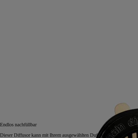
Roses (Rosen)
Autoduftspender und Einsatz
Das Herbarium der Blüten
In der Luft liegt der Wohlgeruch von mit Blüten übersäten
Rosenbüschen. Der Autoduftspender setzt die Geschichte von Rose
fort, dem Emblem des Diptyque-Herbariums.
Mehr lesen
Mit jeder Fahrt werden wieder frische und blumige Noten freigesetzt.
Auf der Reise setzt sich die Dufterfahrung fort.
Weniger lesen
Benachrichtigen Sie mich
95 €
Endlos nachfüllbar
Dieser Diffusor kann mit Ihrem ausgewählten Duft nachgefüllt