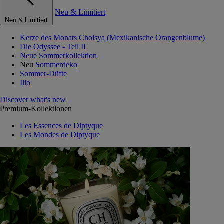
Neu & Limitiert
Neu & Limitiert
Kerze des Monats Choisya (Mexikanische Orangenblume)
Die Odyssee - Teil II
Neue Sommerkollektion
Neu
Sommerdeko
Sommer-Düfte
Ilio
Discover what's new
Premium-Kollektionen
Les Essences de Diptyque
Les Mondes de Diptyque