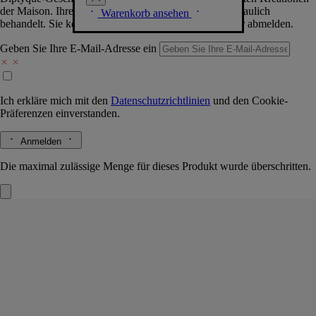
der Maison. Ihre Daten werden selbstverständlich vertraulich
Warenkorb ansehen
behandelt. Sie können sich jederzeit problemlos wieder abmelden.
Geben Sie Ihre E-Mail-Adresse ein
Ich erkläre mich mit den
Datenschutzrichtlinien
und den
Cookie-
Präferenzen
einverstanden.
Anmelden
Die maximal zulässige Menge für dieses Produkt wurde überschritten.
Roses (Rosen)
Autoduftspender und Einsatz
Das Herbarium der Blüten