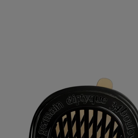
Inhaltsstoffe
Um die Kennzeichnungsrichtlinien zu entdecken,
klicken Sie hier
.
Bitte beachten Sie: Die Inhaltsstofflisten der Diptyque Produkte
werden regelmäßig aktualisiert. Bitte überprüfen Sie vor der
Anwendung immer die auf der Produktverpackung angegebenen
Inhaltsstoffe, um sicherzustellen, dass sie für Ihre persönlichen
Bedürfnisse geeignet sind.
Verpflichtungen
Nachfüllbarer Artikel
Unsere Autoduftspender können mit dem Parfum Ihrer Wahl
nachgefüllt werden.
Recyclinghinweise
Die Kunststoffeinsätze und Kartondosen sind recycelbar. Bitte
entsorgen Sie diese in den dafür vorgesehenen Recyclingbehältern.