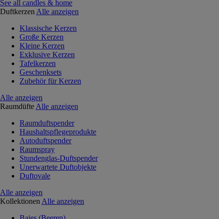
See all candles & home
Duftkerzen
Alle anzeigen
Klassische Kerzen
Große Kerzen
Kleine Kerzen
Exklusive Kerzen
Tafelkerzen
Geschenksets
Zubehör für Kerzen
Alle anzeigen
Raumdüfte
Alle anzeigen
Raumduftspender
Haushaltspflegeprodukte
Autoduftspender
Raumspray
Stundenglas-Duftspender
Unerwartete Duftobjekte
Duftovale
Alle anzeigen
Kollektionen
Alle anzeigen
Baies (Beeren)