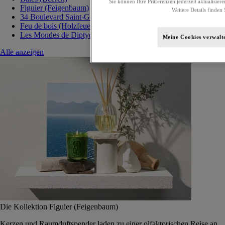
Sie können Ihre Präferenzen jederzeit aktualisiere
Figuier (Feigenbaum)
Weitere Details finden 
34 Boulevard Saint-Germain
Feu de bois (Holzfeuer)
Les Mondes de Diptyque
Meine Cookies verwalt
Alle anzeigen
Die Kollektion Figuier (Feigenbaum)
Kerzen und Raumduftspender laden zu einer olfaktorischen Reise an