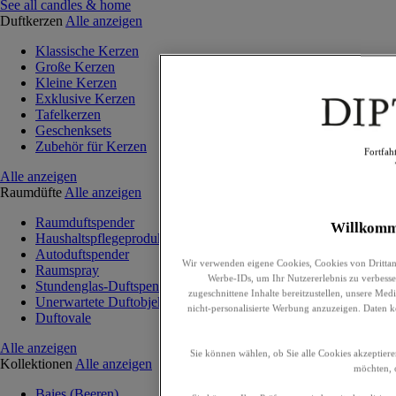
See all candles & home
Duftkerzen
Alle anzeigen
Klassische Kerzen
Große Kerzen
Kleine Kerzen
Exklusive Kerzen
Tafelkerzen
Geschenksets
Zubehör für Kerzen
Fortfah
Alle anzeigen
Raumdüfte
Alle anzeigen
Raumduftspender
Willkomm
Haushaltspflegeprodukte
Autoduftspender
Wir verwenden eigene Cookies, Cookies von Drittan
Raumspray
Werbe-IDs, um Ihr Nutzererlebnis zu verbesser
Stundenglas-Duftspender
zugeschnittene Inhalte bereitzustellen, unsere Me
Unerwartete Duftobjekte
nicht-personalisierte Werbung anzuzeigen. Daten 
Duftovale
Alle anzeigen
Sie können wählen, ob Sie alle Cookies akzeptiere
Kollektionen
Alle anzeigen
möchten, o
Baies (Beeren)