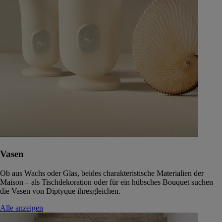
Vasen
Ob aus Wachs oder Glas, beides charakteristische Materialien der
Maison – als Tischdekoration oder für ein hübsches Bouquet suchen
die Vasen von Diptyque ihresgleichen.
Alle anzeigen