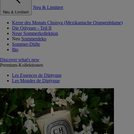
Neu & Limitiert
Neu & Limitiert
Kerze des Monats Choisya (Mexikanische Orangenblume)
Die Odyssee - Teil II
Neue Sommerkollektion
Neu
Sommerdeko
Sommer-Düfte
Ilio
Discover what's new
Premium-Kollektionen
Les Essences de Diptyque
Les Mondes de Diptyque