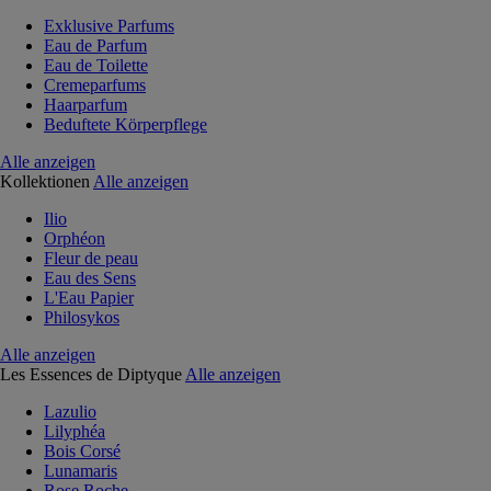
Exklusive Parfums
Eau de Parfum
Eau de Toilette
Cremeparfums
Haarparfum
Beduftete Körperpflege
Alle anzeigen
Kollektionen
Alle anzeigen
Ilio
Orphéon
Fleur de peau
Eau des Sens
L'Eau Papier
Philosykos
Alle anzeigen
Les Essences de Diptyque
Alle anzeigen
Lazulio
Lilyphéa
Bois Corsé
Lunamaris
Rose Roche