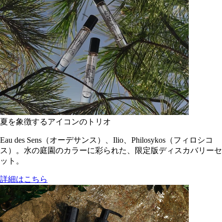
夏を象徴するアイコンのトリオ
Eau des Sens（オーデサンス）、Ilio、Philosykos（フィロシコ
ス）。水の庭園のカラーに彩られた、限定版ディスカバリーセ
ット。
詳細はこちら