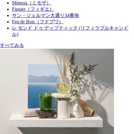
Mimosa（ミモザ）
Figuier（フィギエ）
サン・ジェルマン大通り34番地
Feu de Bois（フドブワ）
レ モンド ドゥ ディプティック (リフィラブルキャンド
ル)
すべてみる