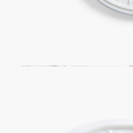
完全な透明性を約束する、フランス製。
ストーリー
ディプティックの取り組み
ご使用方法
特徴
ご使用前に
ストーリー
ジャン＝マルク・ガディ スタジオがデザインを手がけた
diptyqueの香りのオーバルは、名高いフレグランスをゆっくり
と漂わせます。中央に躍るような文字で香りの名前が刻まれた
香り付きワックスのフレグランスディフューザーは、洗練され
た控えめなラグジュアリーを体現するホワイトの磁器製メダリ
オンに縁取られています。落ち着きのあるエレガントなブラッ