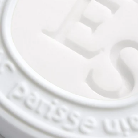
特徴
- ドロワー、ワードローブ、クローゼットなど小さなスペース
（10m²未満）での使用のためにデザインされています。
- 香りのオーバルの心地よい香りは最低3か月間持続します。
- サイズ : 高さ 9.9cm、幅 7.9cm
ご使用前に
ご使用前に製品パッケージに記載されているご使用方法・ご使
用上の注意をご確認ください。
ディプティックの取り組み
フランス製