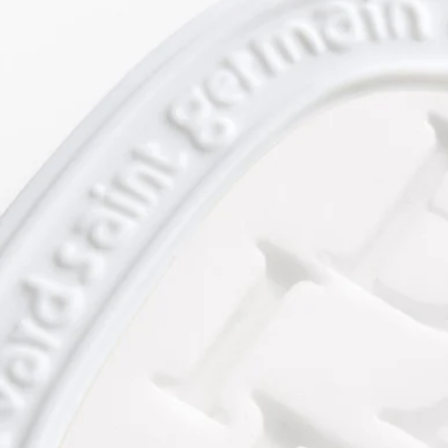
クのコットンロープが付いており、お好みの場所に掛けてお使
いいただけます。少なくとも3ヶ月間、その芳醇なフレグラン
スを放ち続けます。
ご使用方法
・ワックスの部分は性質上非常にデリケートになっておりま
す。指で強く押したりぶつけたりしないようご注意ください。
ワックス部の破損や、本体から外れることがございます。
・「香りのオーバル」はワックスの部分が稀に外れやすくなっ
ていることがございますので、クローゼットに吊るす際はご確
認の上ご使用ください。
・直射日光が当たる場所（窓際）や高温になりやすい場所（車
内）などにはおかないようにお願いいたします。ワックスが溶
ける場合がございます。
・衣類に触れる場所でのご使用はお控えください。ワックスや
揮発した香料の成分が付着する場合がございます。