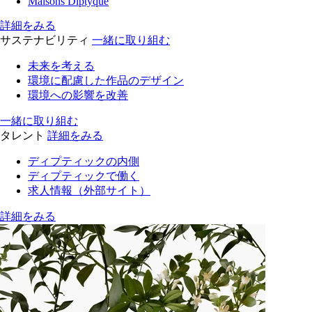
Maisons Diptyque
詳細をみる
サステナビリティ
一緒に取り組む
未来を考える
環境に配慮した作品のデザイン
環境への影響を改善
一緒に取り組む
タレント
詳細をみる
ディプティックの内側
ディプティックで働く
求人情報（外部サイト）
詳細をみる