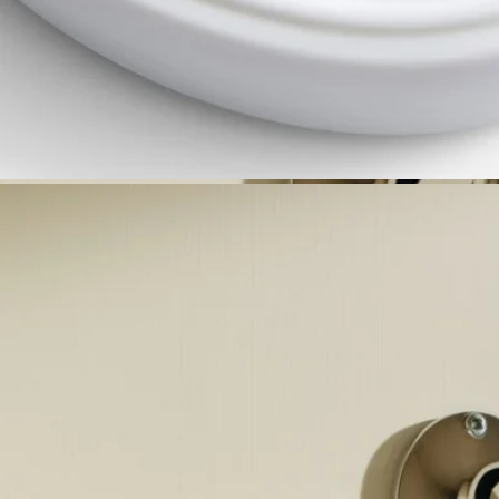
私たちのセラミックオーバルは、南フランスの自社工場にてハ
ンドで流し込まれています。
完全な透明性
原料の透明性とトレーサビリティの保証についてご覧くださ
い。
詳細をみる
リユーザブルアイテム
セラミックのオーバルは長くご愛用いただけるようデザインさ
れており、デコレーションとして再利用が可能です。ぜひ、
newな命を吹き込んでみてください！
リサイクル方法
セラミックのオーバルはリサイクルできません。ご不要になっ
た場合は、家庭ごみとして処分してください。