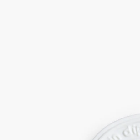
Baies（ベ）の香りのオーバルは、ゆっくりと香りを漂わせま
す。引き出しやトランクに忍ばせたり、洗い立てのリネン類の
クローゼットに掛けたりしてご使用ください。
続きを読む
その香りは、カシスの実のほのかに刺激的な爽やかさと ロー
ズの花の生き生きとしたフローラルアクセントを連想させま
す。ホワイトポーセリン製オーバルに取り巻かれたこの香りの
オーバルは、心地よい香りが最低3か月間持続します。
閉じる
Baies（べ）
香りのオーバル
フルーティー
Baies（ベ）の香りのオーバルは、ゆっくりと香りを漂わせま
す。引き出しやトランクに忍ばせたり、洗い立てのリネン類の
クローゼットに掛けたりしてご使用ください。
続きを読む
その香りは、カシスの実のほのかに刺激的な爽やかさと ロー
ズの花の生き生きとしたフローラルアクセントを連想させま
す。ホワイトポーセリン製オーバルに取り巻かれたこの香りの