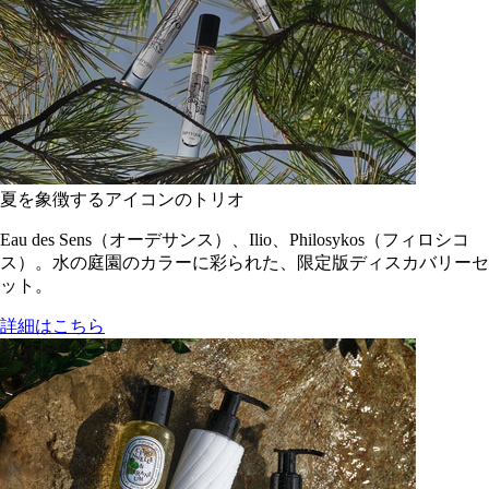
夏を象徴するアイコンのトリオ
Eau des Sens（オーデサンス）、Ilio、Philosykos（フィロシコ
ス）。水の庭園のカラーに彩られた、限定版ディスカバリーセ
ット。
詳細はこちら