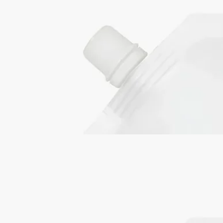
優しく、包み込み、育む
ギリシャ、コリントの「ゴールデンフラワー」とも呼ばれる永
遠のシンボル、イモーテルの花から抽出したフラワーウォータ
ーの成分を採り入れた軽やかでやわらかなテクスチャーのロー
ション。手肌にうるおいを与え、しなやかに整えながら、心地
よい保湿感で包み込みます。
続きを読む
香りは、スイートアーモンドとプチグレンのやわらかなハーモ
ニーに、バージニアシダーウッドの温もりあるノートが重な
り、奥行きのあるコントラストを描きます。
閉じる
ソフトハンドローション リフィル
ハン
ド ローション
優しく、包み込み、育む