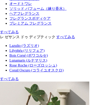
オードトワレ
ソリッド パフューム（練り香水）
ヘアフレグランス
フレグランスボディケア
プレミアム フレグランス
すべてみる
レ ゼサンス ドゥ ディプティック
すべてみる
Lazulio (ラズリオ)
Lilyphéa (リリフェア)
Bois Corsé (ボワコルセ)
Lunamaris (ルナマリス)
Rose Roche (ローズロッシュ)
Corail Oscuro (コライユオスクロ)
すべてみる