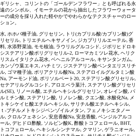
ギリシャ、コリントの「ゴールデンフラワー」とも呼ばれる永
遠のシンボル、イモーテルの花から抽出したフラワーウォータ
ーの成分を採り入れた軽やかでやわらかなテクスチャーのロー
ション。
水, ホホバ種子油, グリセリン, トリ(カプリル酸/カプリン酸)グ
リセリル, トリエチルヘキサノイン, ジカプリリルエーテル, 香
料, 水添野菜油, モモ核油, ラウリルグルコシド, ジポリヒドロキ
システアリン酸ポリグリセリル-2, ローマカミツレ花水, ヘリク
リスムイタリクム花水, ベヘニルアルコール, キサンタンガム,
カンゾウ葉エキス, ハチミツ, ジステアリン酸ペンタエリスリチ
ル, ゴマ種子油, ポリアクリル酸Na, ステアロイルグルタミン酸
Na, アーモンド油, ポリソルベート20, ステアリン酸グリセリル,
セテアリルグルコシド, アロエベラ葉汁, ステアリン酸グリセリ
ル(SE), リノール酸, エチルヘキシルグリセリン, オレイン酸, パ
ルミチン酸, ステアリン酸, リノレン酸, クエン酸, 水酸化Na, メ
トキシケイヒ酸エチルヘキシル, サリチル酸エチルヘキシル,
ｔ-ブチルメトキシジベンゾイルメタン, フェノキシエタノー
ル, クロルフェネシン, 安息香酸Na, 安息香酸, ベンジルアルコ
ール, デヒドロ酢酸, ソルビン酸K, 酢酸トコフェロール, BHT,
トコフェロール, ヘキシルシンナマル, クマリン, ゲラニオール,
リナロール, ヒドロキシシトロネラール, サリチル酸ベンジル,