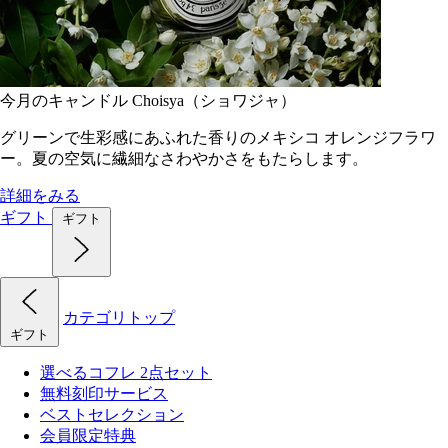
今月のキャンドル Choisya（ショワジャ）
グリーンで生彩感にあふれた香りのメキシコ オレンジフラワ
ー。夏の空気に繊細なさわやかさをもたらします。
詳細をみる
ギフト
ギフト
カテゴリトップ
ギフト
選べるコフレ 2点セット
無料刻印サービス
ベストセレクション
会員限定特典