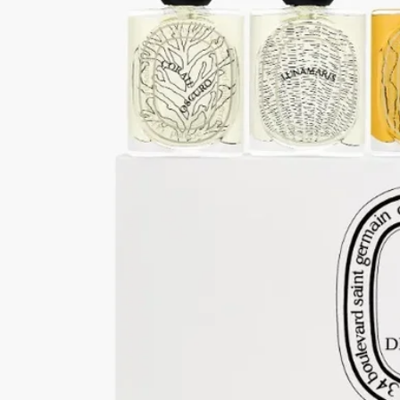
ローズ ロッシュ
オリジナルボックスにはレ ゼサンス ドゥ ディプティックのオ
ードパルファン10mlが5種類セットで入っています。5つの自然
からの宝物を再解釈したプレミアム フレグランス コレクショ
ンです。
続きを読む
※この製品はギフトラッピングオプションをご利用いただだい
た場合も、オリジナルボックスにてお届けします。※噴射スプ
レーは付属しておりません。肌に直接つけてお楽しみくださ
い。
閉じる
5x10 ml
カートに入れる
¥32,450