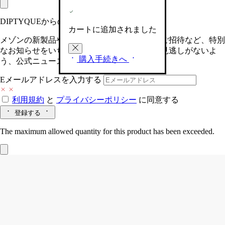
DIPTYQUEからの最新情報をお届けします
カートに追加されました
メゾンの新製品や、限定イベントへの特別なご招待など、特別
なお知らせをいち早くお届けいたします。お見逃しがないよ
購入手続きへ
う、公式ニュースレターにご登録ください。
Eメールアドレスを入力する
利用規約
と
プライバシーポリシー
に同意する
登録する
The maximum allowed quantity for this product has been exceeded.
Les Essences de Diptyque (レ ゼサンス ド
ゥ ディプティック)
ディスカバリーセッ