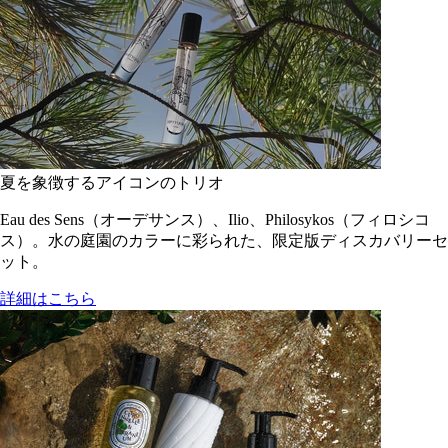
夏を象徴するアイコンのトリオ
Eau des Sens（オーデサンス）、Ilio、Philosykos（フィロシコ
ス）。水の庭園のカラーに彩られた、限定版ディスカバリーセ
ット。
詳細はこちら