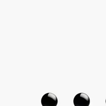
ト
コライユ オスクロ、ルナマリス、ボワ コルセ、リリフェア、
ローズ ロッシュ
オリジナルボックスにはレ ゼサンス ドゥ ディプティックのオ
ードパルファン10mlが5種類セットで入っています。5つの自然
からの宝物を再解釈したプレミアム フレグランス コレクショ
ンです。
続きを読む
※この製品はギフトラッピングオプションをご利用いただだい
た場合も、オリジナルボックスにてお届けします。※噴射スプ
レーは付属しておりません。肌に直接つけてお楽しみくださ
い。
閉じる
Les Essences de Diptyque (レ ゼサンス ド
ゥ ディプティック)
ディスカバリーセッ
ト
コライユ オスクロ、ルナマリス、ボワ コルセ、リリフェア、