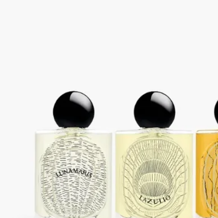
る、樹皮へのオマージュです。「Lilyphéa（リリフェア）」
は、カルダモン、バイオレットリーフ、バニラを用いてウォー
ターリリー（睡蓮）を表現しています。そして「Rose
Roche（ローズ ロッシュ）」は、レモン、センティフォリアロ
ーズ、パチュリによって、魅惑的なデザートローズ（砂漠のバ
ラ）を賛美します。
成分
コライユ オスクロ : 変性アルコール、香料、水、サリチル酸エ
チルヘキシル、ｔ-ブチルメトキシジベンゾイルメタン、マロ
ン酸ジエチルヘキシルシリンギリデン、リナロール、リモネ
ン、ゲラニオール、シトロネロール、α-イソメチルイオノン、
ファルネソール、シトラール、ベンジルアルコール、安息香酸
ベンジル[Ⅰ]
ルナマリス :変性アルコール、香料、水、サリチル酸エチルヘ
キシル、ｔ-ブチルメトキシジベンゾイルメタン、マロン酸ジ
エチルヘキシルシリンギリデン、α-イソメチルイオノン、リモ
ネン、ケイヒアルデヒド、リナロール、ベンジルアルコール