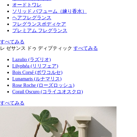
オードトワレ
ソリッド パフューム（練り香水）
ヘアフレグランス
フレグランスボディケア
プレミアム フレグランス
すべてみる
レ ゼサンス ドゥ ディプティック
すべてみる
Lazulio (ラズリオ)
Lilyphéa (リリフェア)
Bois Corsé (ボワコルセ)
Lunamaris (ルナマリス)
Rose Roche (ローズロッシュ)
Corail Oscuro (コライユオスクロ)
すべてみる