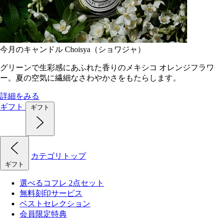
今月のキャンドル Choisya（ショワジャ）
グリーンで生彩感にあふれた香りのメキシコ オレンジフラワ
ー。夏の空気に繊細なさわやかさをもたらします。
詳細をみる
ギフト
ギフト
カテゴリトップ
ギフト
選べるコフレ 2点セット
無料刻印サービス
ベストセレクション
会員限定特典