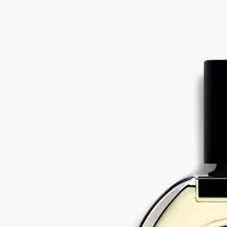
も、男性的になることもありません。それは限界まで高めら
れ、その先へと超越していきます。寄木細工のように、ベチバ
ーは思いがけない表情を見せてくれます。ある時はフレッシュ
に、ある時はスモーキーに、そして時にはかすかにフローラル
に。類まれな解釈によってその魅力が最大限に引き出されたこ
の香料は、まさに香りのニュアンスが織りなす万華鏡のようで
す。
Vetyverio（ヴェチヴェリオ）オードパルファンに使用されてい
るハイチ産ベチバーのエッセンスは、ESR認証（フェアトレー
ド、持続可能、責任ある）を取得しています。この原料は、ハ
イチのマッセ、フーコー、バズレの村々から調達されていま
す。
成分
変性アルコール、香料、水、リモネン、メトキシケイヒ酸エチ
ルヘキシル、サリチル酸エチルヘキシル、ｔ-ブチルメトキシ
ジベンゾイルメタン、BHT、ヘキシルシンナマル、シトロネ
ロール、α-イソメチルイオノン、リナロール、クマリン、ゲラ