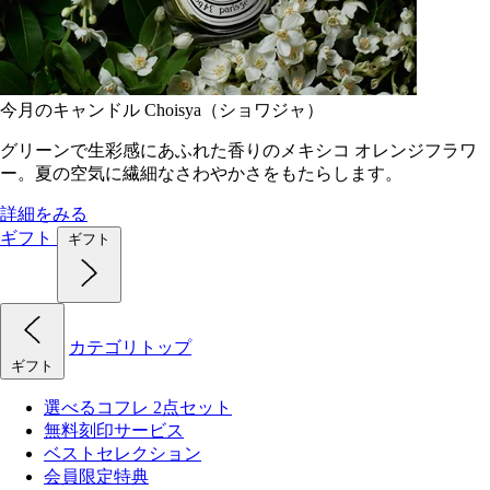
今月のキャンドル Choisya（ショワジャ）
グリーンで生彩感にあふれた香りのメキシコ オレンジフラワ
ー。夏の空気に繊細なさわやかさをもたらします。
詳細をみる
ギフト
ギフト
カテゴリトップ
ギフト
選べるコフレ 2点セット
無料刻印サービス
ベストセレクション
会員限定特典