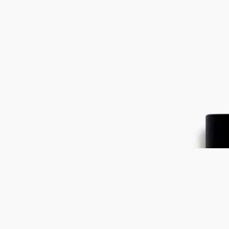
ルファン
ハイチ産ベチバー、グレープフルーツ、ローズ
ハイチ産ベチバーは女性的でも男性的でもなく、たくさんの意
外な表情を見せてくれます。
続きを読む
このオードパルファンでは、ハイチのベチバーがひとりタイト
ルロールを演じます。ふんだんに使われたベチバーがピュアで
まっすぐな表情を見せます。火のように熱い気性の火山岩から
スモーキーで強い個性が誕生しました。
閉じる
刻印サービス
Vetyverio（ヴェチヴェリオ）
オードパ
ルファン