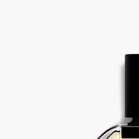
ハイチ産ベチバー、グレープフルーツ、ローズ
ハイチ産ベチバーは女性的でも男性的でもなく、たくさんの意
外な表情を見せてくれます。
続きを読む
このオードパルファンでは、ハイチのベチバーがひとりタイト
ルロールを演じます。ふんだんに使われたベチバーがピュアで
まっすぐな表情を見せます。火のように熱い気性の火山岩から
スモーキーで強い個性が誕生しました。
閉じる
Vetyverio（ヴェチヴェリオ）
オードパ
ルファン
ハイチ産ベチバー、グレープフルーツ、ローズ
ハイチ産ベチバーは女性的でも男性的でもなく、たくさんの意
外な表情を見せてくれます。
続きを読む
このオードパルファンでは、ハイチのベチバーがひとりタイト