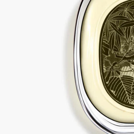
ニオール、シトラール、オイゲノール、イソオイゲノール、フ
ァルネソール、サリチル酸ベンジル[Ⅱ]
ご注意：ディプティック製品の成分表は定期的に更新されま
す。ご使用前に製品パッケージに記載されている成分表をご確
認ください。
ディプティックの取り組み
フランス製
当社のフレグランスはすべてフランス製です。
完全な透明性
原料の透明性とトレーサビリティの保証についてご覧くださ
い。
詳細をみる
リサイクル方法