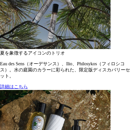
夏を象徴するアイコンのトリオ
Eau des Sens（オーデサンス）、Ilio、Philosykos（フィロシコ
ス）。水の庭園のカラーに彩られた、限定版ディスカバリーセ
ット。
詳細はこちら