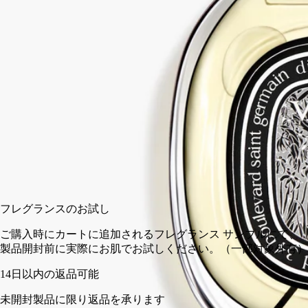
ルロールを演じます。ふんだんに使われたベチバーがピュアで
まっすぐな表情を見せます。火のように熱い気性の火山岩から
スモーキーで強い個性が誕生しました。
閉じる
75 ml
カートに入れる
¥31,460
フレグランスのお試し
ご購入時にカートに追加されるフレグランス サンプルにて、
製品開封前に実際にお肌でお試しください。（一部対象外有）
14日以内の返品可能
未開封製品に限り返品を承ります