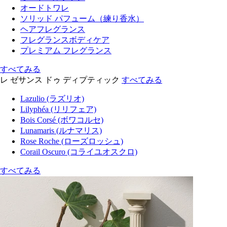
オードトワレ
ソリッド パフューム（練り香水）
ヘアフレグランス
フレグランスボディケア
プレミアム フレグランス
すべてみる
レ ゼサンス ドゥ ディプティック
すべてみる
Lazulio (ラズリオ)
Lilyphéa (リリフェア)
Bois Corsé (ボワコルセ)
Lunamaris (ルナマリス)
Rose Roche (ローズロッシュ)
Corail Oscuro (コライユオスクロ)
すべてみる