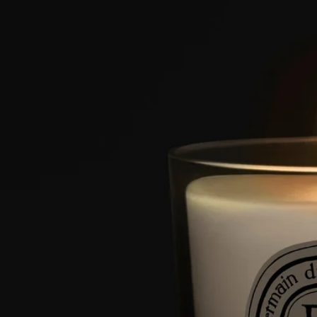
さい（理想的な長さは3〜5mmです）。
- ワックスが均等に減るように、ご使用後は必ず芯をワックス
の中央に戻してください。
- キャンドルのご使用後は、ホームの換気を行うことをお勧め
いたします。
特徴
- 小さいお部屋向け
- 香りは徐々に広がり持続します（約20分後に最適な香りにな
ります）。
- キャンドルが管理されていれば、使用スペースに制限はあり
ません。
- 容量 : 70g
- 燃焼時間 : 約20時間
- サイズ : 高さ 7cm、直径 6cm