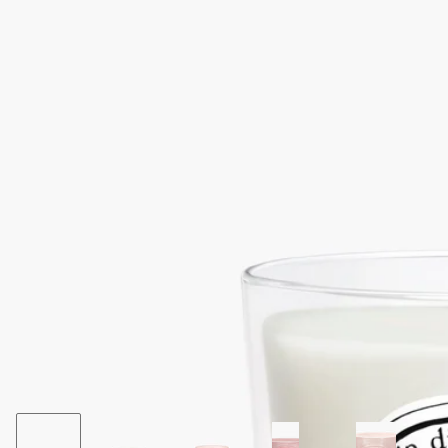
続きを読む
このミニサイズのフレグランスキャンドルのワックスは、ゆっ
くりと温まり、周囲を瑞々しいフローラルノートで包み込みま
す。
閉じる
Best-seller
Roses（ローズ）
スモールキャンドル
フローラル
ローズへの賛歌。溢れんばかりに花をつけローズには、蕾がほ
ころび始めたものや咲き誇っているものもあり、その花びらは
まだ朝露のしずくを輝かせています。
続きを読む
このミニサイズのフレグランスキャンドルのワックスは、ゆっ
くりと温まり、周囲を瑞々しいフローラルノートで包み込みま
す。
閉じる