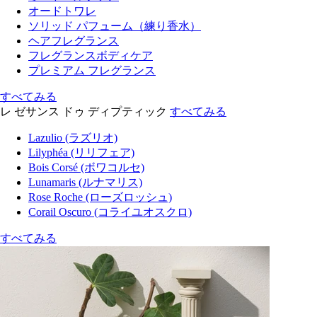
オードトワレ
ソリッド パフューム（練り香水）
ヘアフレグランス
フレグランスボディケア
プレミアム フレグランス
すべてみる
レ ゼサンス ドゥ ディプティック
すべてみる
Lazulio (ラズリオ)
Lilyphéa (リリフェア)
Bois Corsé (ボワコルセ)
Lunamaris (ルナマリス)
Rose Roche (ローズロッシュ)
Corail Oscuro (コライユオスクロ)
すべてみる