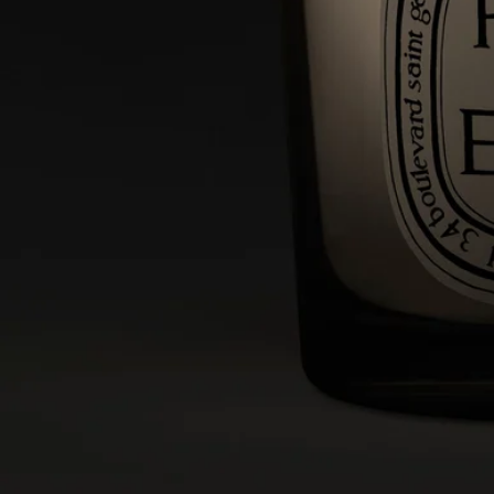
ご使用前に
ディプティックのキャンドルは天然原料を使用している為、原
料の作用で製品の色ムラやパッケージに変色を起こす場合がご
ざいます。製品は冷暗所にて管理されており変色があっても品
質には問題はございません。
ディプティックの取り組み
フランス製
当店のキャンドルはすべてフランス製です。
完全な透明性
原料の透明性とトレーサビリティの保証についてご覧くださ
い。
詳細をみる