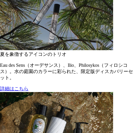
夏を象徴するアイコンのトリオ
Eau des Sens（オーデサンス）、Ilio、Philosykos（フィロシコ
ス）。水の庭園のカラーに彩られた、限定版ディスカバリーセ
ット。
詳細はこちら