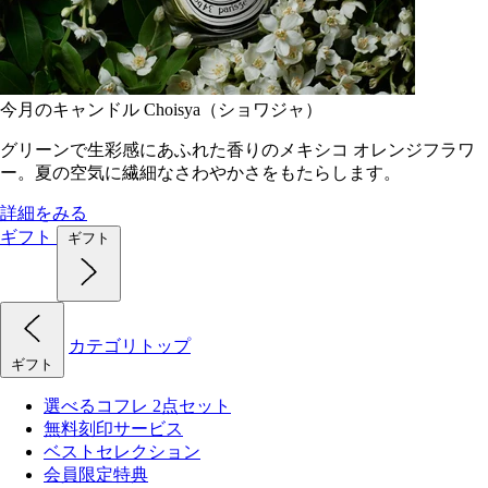
今月のキャンドル Choisya（ショワジャ）
グリーンで生彩感にあふれた香りのメキシコ オレンジフラワ
ー。夏の空気に繊細なさわやかさをもたらします。
詳細をみる
ギフト
ギフト
カテゴリトップ
ギフト
選べるコフレ 2点セット
無料刻印サービス
ベストセレクション
会員限定特典