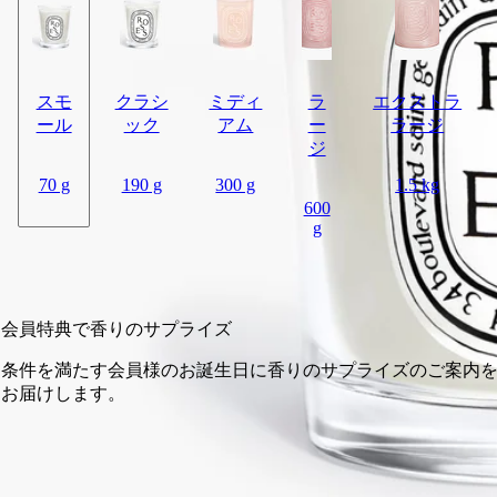
スモ
クラシ
ミディ
ラ
エクストラ
ール
ック
アム
ー
ラージ
ジ
70 g
190 g
300 g
1.5 kg
600
g
カートに入れる
¥6,490
会員特典で香りのサプライズ
条件を満たす会員様のお誕生日に香りのサプライズのご案内を
お届けします。
14日以内の返品可能
未開封製品に限り返品を承ります