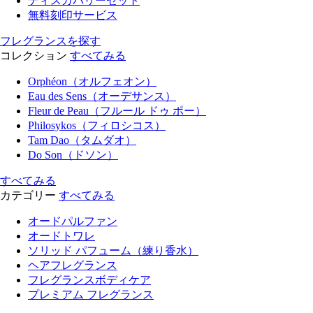
ディスカバリーセット
無料刻印サービス
フレグランスを探す
コレクション
すべてみる
Orphéon（オルフェオン）
Eau des Sens（オーデサンス）
Fleur de Peau（フルール ドゥ ポー）
Philosykos（フィロシコス）
Tam Dao（タムダオ）
Do Son（ドソン）
すべてみる
カテゴリー
すべてみる
オードパルファン
オードトワレ
ソリッド パフューム（練り香水）
ヘアフレグランス
フレグランスボディケア
プレミアム フレグランス