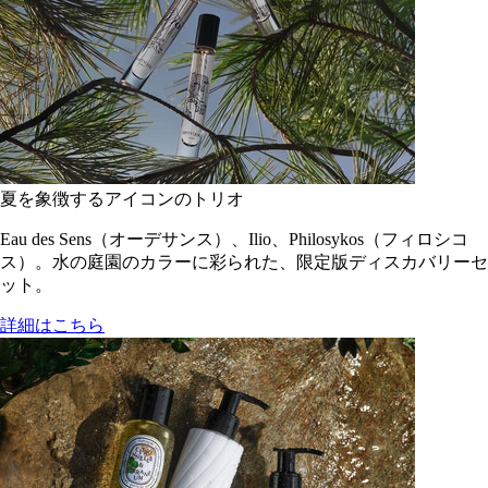
夏を象徴するアイコンのトリオ
Eau des Sens（オーデサンス）、Ilio、Philosykos（フィロシコ
ス）。水の庭園のカラーに彩られた、限定版ディスカバリーセ
ット。
詳細はこちら