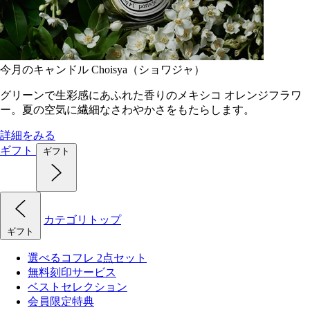
今月のキャンドル Choisya（ショワジャ）
グリーンで生彩感にあふれた香りのメキシコ オレンジフラワ
ー。夏の空気に繊細なさわやかさをもたらします。
詳細をみる
ギフト
ギフト
カテゴリトップ
ギフト
選べるコフレ 2点セット
無料刻印サービス
ベストセレクション
会員限定特典