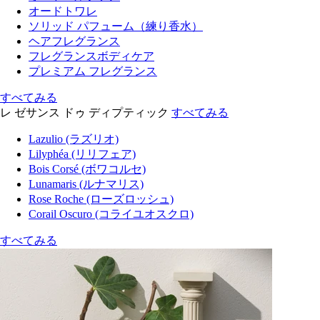
オードトワレ
ソリッド パフューム（練り香水）
ヘアフレグランス
フレグランスボディケア
プレミアム フレグランス
すべてみる
レ ゼサンス ドゥ ディプティック
すべてみる
Lazulio (ラズリオ)
Lilyphéa (リリフェア)
Bois Corsé (ボワコルセ)
Lunamaris (ルナマリス)
Rose Roche (ローズロッシュ)
Corail Oscuro (コライユオスクロ)
すべてみる