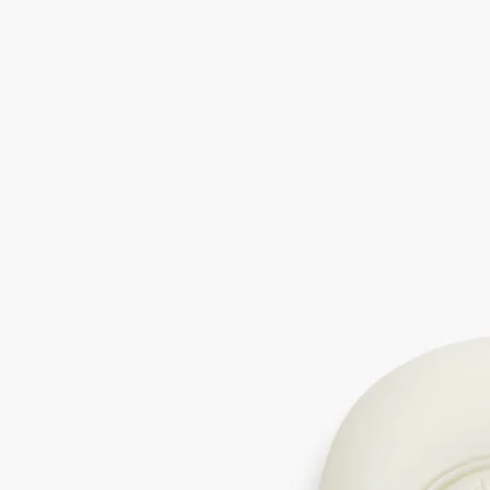
ラが、イチジクの葉のさわやかさ、白い木の濃密さ、イチジク
の果実のミルキーな趣きを漂わせます。ギリシャの海に面し
た、太陽が降り注ぐイチジク畑の夏の思い出。
閉じる
Philosykos (フィロシコス)
フレグランス
ソープ
両手にイチジクの木を。Philosykos（フィロシコス）の存在感
ある香りで包み込む繊細な泡で心地よいひとときを。
続きを読む
肌で、スイートアーモンドオイルを豊富に配合したフォーミュ
ラが、イチジクの葉のさわやかさ、白い木の濃密さ、イチジク
の果実のミルキーな趣きを漂わせます。ギリシャの海に面し
た、太陽が降り注ぐイチジク畑の夏の思い出。
閉じる