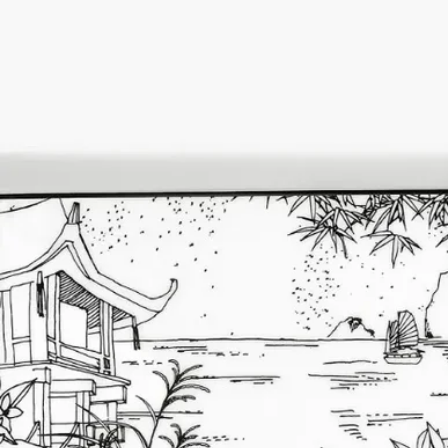
ポルトガルのアヴェイロにあるNG Porcelanas（ポルセラナ）社
の工場では、20年以上前から欧州で最も素晴らしいポーセリン
を製造しています。ユニークな作品、時代物の複製品、オーダ
ーメイドによる製作など、フランス国家遺産企業に認定された
この会社の熟練したポーセリン職人たちは、こだわりを持って
限りなく入念に仕事を行っています。
ディプティックはその比類ないサヴォアフェールに自然に惹き
つけられました。
クラフトマンシップ
ポルトガルのアヴェイロに拠点を置くNG Porcelanas社は、20年
以上にわたりヨーロッパで最高級の磁器製品を生み出し続けて
います。ユニークな作品から時代物の復刻、そしてカスタムオ
ーダーに至るまで、生きた「伝統と革新」を体現するこの企業
の熟練した磁器職人たちは、厳選した素材を巧みに操り、絶対
的な精度を確実なものにするために無限の労力を惜しみませ
ん。
したがって、デコレーションオブジェの制作に情熱を注ぐ職人