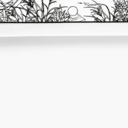
を絶えず探し求めているDiptyqueが、これほど卓越した専門技
術に強く魅了されたとしても、それはごくスモールな驚きにす
ぎません。​
ご使用方法
- 食洗機対応。
特徴
－素材：
－エナメルポーセリン
重量：441g
－寸法：32.2cm x12 cm x 1.8 cm
-食器洗浄機に対応しています。