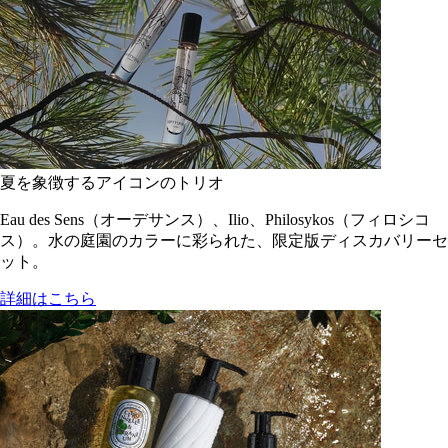
夏を象徴するアイコンのトリオ
Eau des Sens（オーデサンス）、Ilio、Philosykos（フィロシコ
ス）。水の庭園のカラーに彩られた、限定版ディスカバリーセ
ット。
詳細はこちら