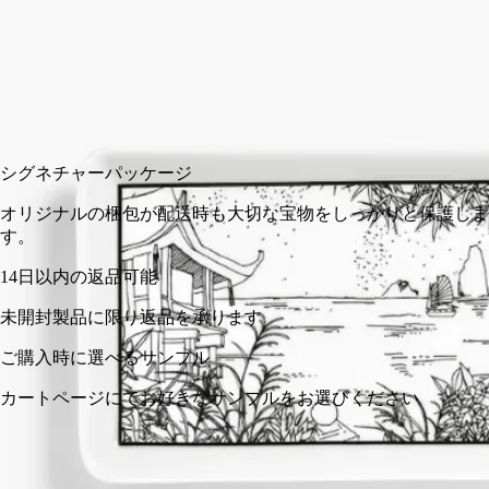
カートに入れる
¥20,900
シグネチャーパッケージ
オリジナルの梱包が配送時も大切な宝物をしっかりと保護し
す。
14日以内の返品可能
未開封製品に限り返品を承ります
ご購入時に選べるサンプル
カートページにてお好きなサンプルをお選びください
ポルトガル製。職人によるハンドメイド。完全な透明性へのこ
だわり。