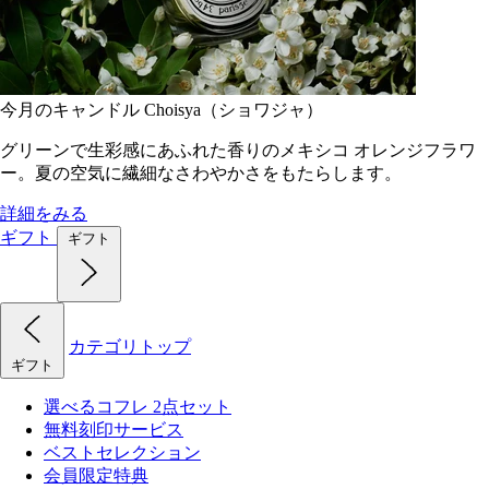
今月のキャンドル Choisya（ショワジャ）
グリーンで生彩感にあふれた香りのメキシコ オレンジフラワ
ー。夏の空気に繊細なさわやかさをもたらします。
詳細をみる
ギフト
ギフト
カテゴリトップ
ギフト
選べるコフレ 2点セット
無料刻印サービス
ベストセレクション
会員限定特典