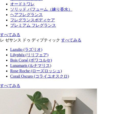
オードトワレ
ソリッド パフューム（練り香水）
ヘアフレグランス
フレグランスボディケア
プレミアム フレグランス
すべてみる
レ ゼサンス ドゥ ディプティック
すべてみる
Lazulio (ラズリオ)
Lilyphéa (リリフェア)
Bois Corsé (ボワコルセ)
Lunamaris (ルナマリス)
Rose Roche (ローズロッシュ)
Corail Oscuro (コライユオスクロ)
すべてみる