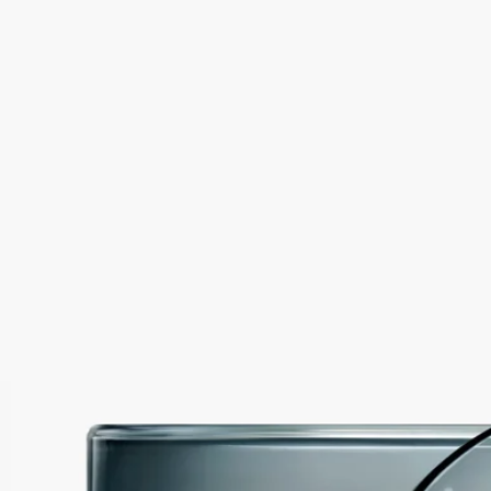
イユ/驚きの庭園)
プレミアムキャンドル
オレンジフラワー、ジャスミン、アイリス
ヴィッラ・リッタ・ボッロメーオ。バロック様式の庭園のため
息が出るほど素晴らしい景色。この場所にフレスコ画とニンフ
と太陽の陽射しを受けて熟したオレンジブロッサムの並木道が
見事に調和しています。
続きを読む
Nymphées Merveilles（ナンフェ メルヴェイユ）のキャンドルを
灯すこと、それはルネッサンスの宮殿の魅力的な庭園に入り込
み、16世紀のイタリアの素晴らしさに身を委ねることです。太
陽と芸術があなたの羅針盤となることでしょう。 このキャン
ドルの容量は270gです。
閉じる
リフィラブル
Nymphées Merveilles (ナンフェメルヴェ
イユ/驚きの庭園)
プレミアムキャンドル
オレンジフラワー、ジャスミン、アイリス