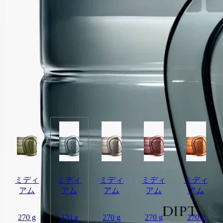
ヴィッラ・リッタ・ボッロメーオ。バロック様式の庭園のため
息が出るほど素晴らしい景色。この場所にフレスコ画とニンフ
と太陽の陽射しを受けて熟したオレンジブロッサムの並木道が
見事に調和しています。
続きを読む
Nymphées Merveilles（ナンフェ メルヴェイユ）のキャンドルを
灯すこと、それはルネッサンスの宮殿の魅力的な庭園に入り込
み、16世紀のイタリアの素晴らしさに身を委ねることです。太
陽と芸術があなたの羅針盤となることでしょう。 このキャン
ドルの容量は270gです。
閉じる
ミディ
ミディ
ミディ
ミディ
ミディ
アム
アム
アム
アム
アム
270 g
270 g
270 g
270 g
270 g