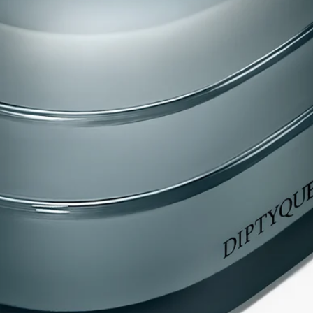
Diptyque（レ モンド ドゥ ディプティック）のキャンドルの香
りは、ディプティックのサヴォアフェールの証しであり、使用
された天然素材への厳格な基準、多様性、品質によって特徴づ
けられます。
クラフトマンシップ
「Les Mondes de Diptyque」のキャンドルはどれも、カラーガラ
スのモノリスを思わせます。3段に重なる印象的なオーバル型
は、メゾンを象徴する輪郭を彷彿とさせます。デザイナーの
Cristina Celestinoと共に考案された、卓越したガラス細工の技術
の結晶です。
コレクションのそれぞれの香りは、長きにわたりディプティッ
クの調香師を務めるオリヴィア・ジャコベッティが思い描い
た、真の香りの物語です。"Les Mondes de Diptyque"のキャンド
ルの香りは、その鮮烈さ、多様性、そして使用されている原料
の質の高さに特徴づけられます。これこそが、調香師としての
ディプティックの卓越した専門性の証なのです。