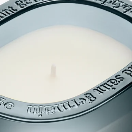
クラフトマンシップ
ご使用方法
特徴
ご使用前に
ストーリー
Les Mondes de Diptyque（レ モンド ドゥ ディプティック）のそ
れぞれのキャンドルは、3層からなる堂々としたオーバル型
で、彩色を施した一枚岩として表されています。これはメゾン
を象徴するかたちを連想させます。高度な職人技の賜物である
このガラス作品は、デザイナーCristina Celestino（クリスティー
ナ・チェレスティーノ）がデザインしています。
コレクションのそれぞれの香りは、ディプティックと長い歳月
をともにしてきた調香師Olivia Giacobetti（オリヴィア・ジャコ
ベッティ）が考案した真の香りの物語です。Les Mondes de