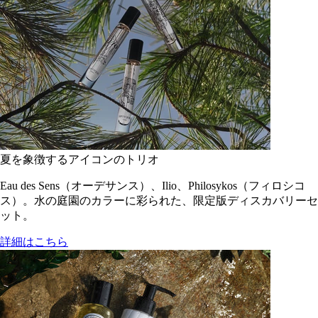
夏を象徴するアイコンのトリオ
Eau des Sens（オーデサンス）、Ilio、Philosykos（フィロシコ
ス）。水の庭園のカラーに彩られた、限定版ディスカバリーセ
ット。
詳細はこちら