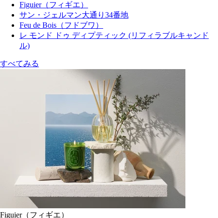
Figuier（フィギエ）
サン・ジェルマン大通り34番地
Feu de Bois（フドブワ）
レ モンド ドゥ ディプティック (リフィラブルキャンド
ル)
すべてみる
Figuier（フィギエ）