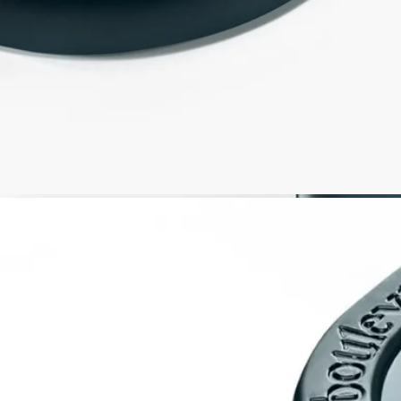
ご使用方法
「Les Mondes de Diptyque」コレクションの各キャンドルは、特
別なお手入れと注意を必要とする類まれな製品です。
空間の準備- キャンドルは平らで耐熱性のある場所に置いてく
ださい。
- 木材や大理石などのデリケートな素材は、キャンドルコース
ターやトレイを使用して保護してください。
- キャンドルは可燃物から離してご使用ください。
- お子様やペットの手の届かない場所に保管してください。
キャンドルへの点火- 火傷の危険を防ぐため、マッチを使用し
て点火することをおすすめします。
- 初めてご使用になる際は、表面のワックスが均一に溶けるま
で（香りの種類により約5時間）燃焼させてください。これに
より、ワックスの中央だけがくぼんでしまうのを防ぎ、芯がワ
ックスを適切に吸収して、その後も均一に燃焼するようになり
ます。初めて火を灯した際、芯から少量の煙が出ることがあり
ます。