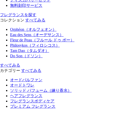
ディスカバリーセット
無料刻印サービス
フレグランスを探す
コレクション
すべてみる
Orphéon（オルフェオン）
Eau des Sens（オーデサンス）
Fleur de Peau（フルール ドゥ ポー）
Philosykos（フィロシコス）
Tam Dao（タムダオ）
Do Son（ドソン）
すべてみる
カテゴリー
すべてみる
オードパルファン
オードトワレ
ソリッド パフューム（練り香水）
ヘアフレグランス
フレグランスボディケア
プレミアム フレグランス