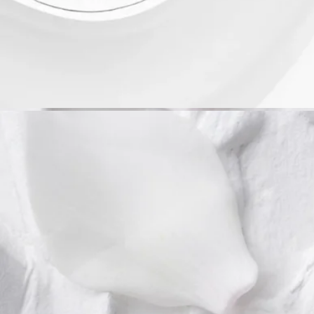
ル、ユチャ種子油、サリチル酸エチルヘキシル、ｔ-ブチルメ
トキシジベンゾイルメタン、BHT、トコフェロール、リモネ
ン、リナロール、α-イソメチルイオノン、ファルネソール、ゲ
ラニオール、シトラール[Ⅰ]
ご注意：ディプティック製品の成分表は定期的に更新されま
す。ご使用前に製品パッケージに記載されている成分表をご確
認ください。
ディプティックの取り組み
フランス製
当社のフレグランスジェスチャーはすべてフランス製
完全な透明性
原料の透明性とトレーサビリティの保証についてご覧くださ
い。
詳細をみる