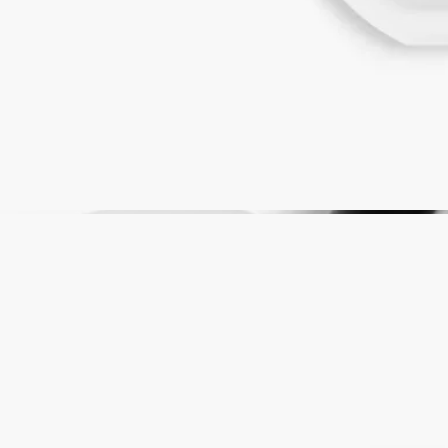
14日以内の返品可能
未開封製品に限り返品を承ります
ご購入時に選べるサンプル
カートページにてお好きなサンプルをお選びください
完全な透明性を約束する、フランス製。
ストーリー
ディプティックの取り組み
ご使用方法
処方とテクスチャー
成分
ストーリー