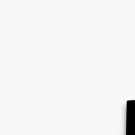
アンブレットとピンクペッパーコーンがかすかに香る、優美な
フローラルと官能的なムスクのやさしいマリアージュ。軽やか
なミストから広がる香りのヴェールが、髪をふんわりと包み込
みます。
続きを読む
エロスとプシュケの神話から着想を得た、まるで肌に触れられ
ているかのような清らかなート。ピュアな愛のエッセンスで髪
を美しく昇華させます。その時々の気分やシーンに合わせて、
他のジェスチャーと重ねてお使いいただけます。
閉じる
Fleur de Peau (フルールドゥポー)
ヘアフ
レグランス
ムスク、アイリス、アンブレット、ピンクペッパー
アンブレットとピンクペッパーコーンがかすかに香る、優美な
フローラルと官能的なムスクのやさしいマリアージュ。軽やか
なミストから広がる香りのヴェールが、髪をふんわりと包み込
みます。