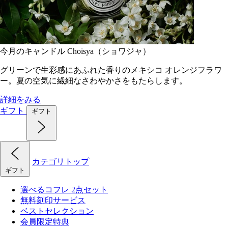
今月のキャンドル Choisya（ショワジャ）
グリーンで生彩感にあふれた香りのメキシコ オレンジフラワ
ー。夏の空気に繊細なさわやかさをもたらします。
詳細をみる
ギフト
ギフト
カテゴリトップ
ギフト
選べるコフレ 2点セット
無料刻印サービス
ベストセレクション
会員限定特典