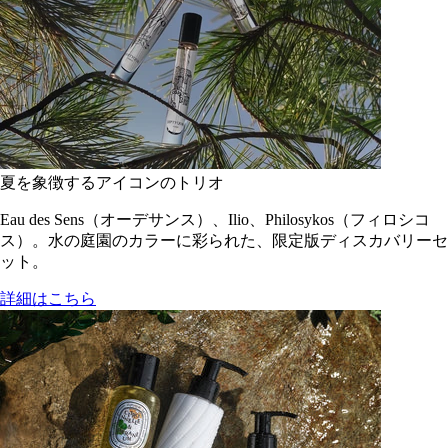
夏を象徴するアイコンのトリオ
Eau des Sens（オーデサンス）、Ilio、Philosykos（フィロシコ
ス）。水の庭園のカラーに彩られた、限定版ディスカバリーセ
ット。
詳細はこちら