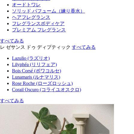
オードトワレ
ソリッド パフューム（練り香水）
ヘアフレグランス
フレグランスボディケア
プレミアム フレグランス
すべてみる
レ ゼサンス ドゥ ディプティック
すべてみる
Lazulio (ラズリオ)
Lilyphéa (リリフェア)
Bois Corsé (ボワコルセ)
Lunamaris (ルナマリス)
Rose Roche (ローズロッシュ)
Corail Oscuro (コライユオスクロ)
すべてみる