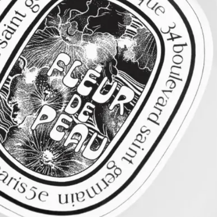
ご使用方法
清潔な髪に数プッシュしてください。空間に香りのヴェールを
つくり、その中をくぐることもおすすめです。
処方とテクスチャー
軽やかで繊細なこのヘアフレグランスは、目に見えないけれど
もしっかりと香るフレグランスのヴェールで髪を包み込みま
す。栄養を与え髪を保護するカメリアオイルを配合。髪を健や
かに保ち、美しく整え、香りをまとわせます。その香りの余韻
として、フローラル、ムスキー、パウダリー、そしてスパイシ
ーな力強い香りが立ち上ります。
成分
変性アルコール、水、香料、PEG-40水添ヒマシ油、(カプリル
酸/カプリン酸)ヤシアルキル、メトキシケイヒ酸エチルヘキシ