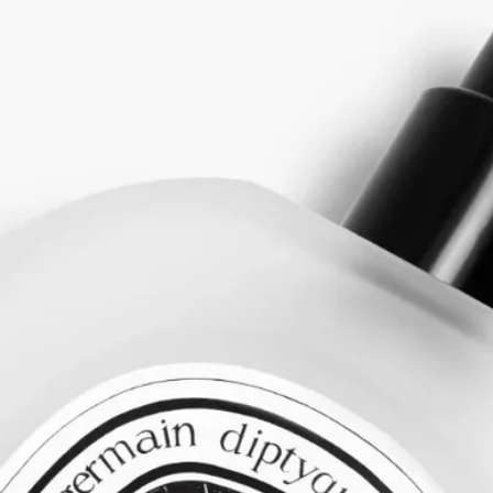
このボトルには、フレグランスへと姿を変えた伝説が息づいて
います。Fleur de Peau（フルールドゥポー）は、エロスとプシ
ュケの神話、そして二人の愛から生まれた娘ヘドネを讃えなが
ら、情熱と官能を表現しています。香りの中心となるのはムス
ク。その刺激的で肉感的なアクセントが、肌と髪を美しく引き
立てます。アイリスと組み合わされることで、かつての時代の
香り、特にこのアコードが手袋の香り付けに使われていたルネ
サンス時代の記憶を呼び起こします。
ディプティックのフレグランス ジェスチャーは、香水の歴史
からインスピレーションを得てテクスチャーを再構築し、目に
見えないものを知覚させ、形のないものを触れられるものへと
変える、新たな香りの纏い方を提案します。オードトワレ、シ
ャワーオイル、ボディミスト、ボディバームといったそれぞれ
のジェスチャーには、香りを最適に再現するために設計された
フォーミュラによる、特定の濃縮成分が含まれています。この
ヘアフレグランスは賦香率が高いため、単独での使用にも最適
です。いつでも、お好きなようにお使いいただけます。香りと
素材が織りなす、終わりのないダンス…。