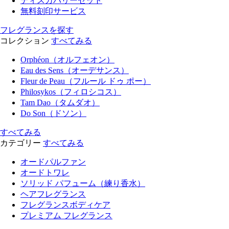
ディスカバリーセット
無料刻印サービス
フレグランスを探す
コレクション
すべてみる
Orphéon（オルフェオン）
Eau des Sens（オーデサンス）
Fleur de Peau（フルール ドゥ ポー）
Philosykos（フィロシコス）
Tam Dao（タムダオ）
Do Son（ドソン）
すべてみる
カテゴリー
すべてみる
オードパルファン
オードトワレ
ソリッド パフューム（練り香水）
ヘアフレグランス
フレグランスボディケア
プレミアム フレグランス