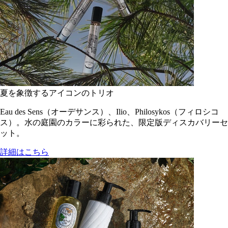
夏を象徴するアイコンのトリオ
Eau des Sens（オーデサンス）、Ilio、Philosykos（フィロシコ
ス）。水の庭園のカラーに彩られた、限定版ディスカバリーセ
ット。
詳細はこちら