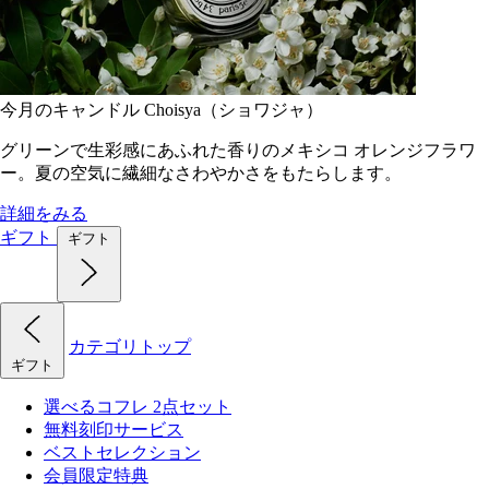
今月のキャンドル Choisya（ショワジャ）
グリーンで生彩感にあふれた香りのメキシコ オレンジフラワ
ー。夏の空気に繊細なさわやかさをもたらします。
詳細をみる
ギフト
ギフト
カテゴリトップ
ギフト
選べるコフレ 2点セット
無料刻印サービス
ベストセレクション
会員限定特典