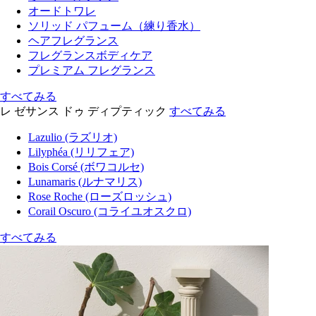
オードトワレ
ソリッド パフューム（練り香水）
ヘアフレグランス
フレグランスボディケア
プレミアム フレグランス
すべてみる
レ ゼサンス ドゥ ディプティック
すべてみる
Lazulio (ラズリオ)
Lilyphéa (リリフェア)
Bois Corsé (ボワコルセ)
Lunamaris (ルナマリス)
Rose Roche (ローズロッシュ)
Corail Oscuro (コライユオスクロ)
すべてみる